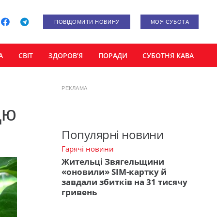
ПОВІДОМИТИ НОВИНУ
МОЯ СУБОТА
А
СВІТ
ЗДОРОВ’Я
ПОРАДИ
СУБОТНЯ КАВА
РЕКЛАМА
цю
Популярні новини
Гарячі новини
Жительці Звягельщини
«оновили» SIM-картку й
завдали збитків на 31 тисячу
гривень