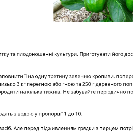
итку та плодоношенні культури. Приготувати його дос
, заповнити її на одну третину зеленню кропиви, попе
лизько 3 кг перегною або гною та 250 г деревного поп
родити на кілька тижнів. Не забувайте періодично п
ять з водою у пропорції 1 до 10.
 засіб. Але перед підживленням грядки з перцем потр