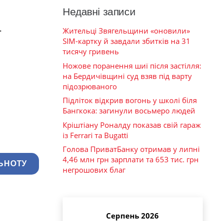
Недавні записи
.
Жительці Звягельщини «оновили»
SIM-картку й завдали збитків на 31
тисячу гривень
Ножове поранення шиї після застілля:
на Бердичівщині суд взяв під варту
підозрюваного
Підліток відкрив вогонь у школі біля
Бангкока: загинули восьмеро людей
Кріштіану Роналду показав свій гараж
із Ferrari та Bugatti
Голова ПриватБанку отримав у липні
4,46 млн грн зарплати та 653 тис. грн
ЬНОТУ
негрошових благ
Серпень 2026