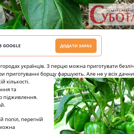
В GOOGLE
ДОДАТИ ЗАРАЗ
городах українців. З перцю можна приготувати безлі
 при приготуванні борщу фаршують. Але не у всіх дачни
й кількості.
ння та
ро підживлення.
й.
 попіл, перегній
 можна