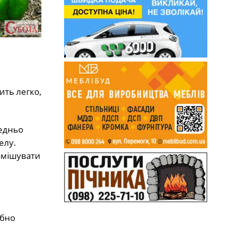
ить легко,
редньо
елу.
омішувати
ібно