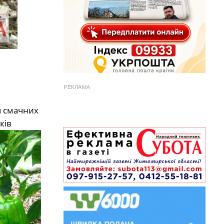
РЕКЛАМА
ч смачних
ків