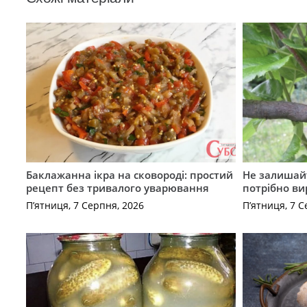
Баклажанна ікра на сковороді: простий
Не залишай
рецепт без тривалого уварювання
потрібно ви
П’ятниця, 7 Серпня, 2026
П’ятниця, 7 С