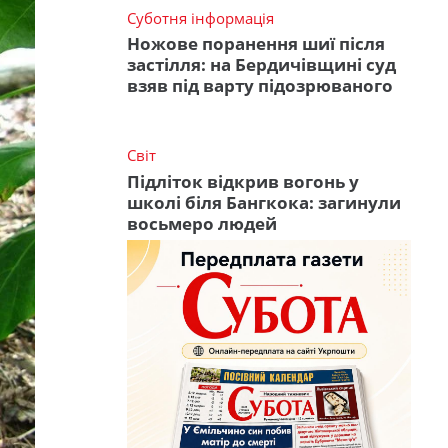
Суботня інформація
Ножове поранення шиї після
застілля: на Бердичівщині суд
взяв під варту підозрюваного
Світ
Підліток відкрив вогонь у
школі біля Бангкока: загинули
восьмеро людей