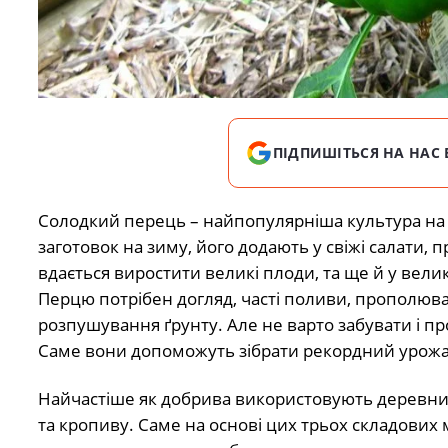
ПІДПИШІТЬСЯ НА НАС 
Солодкий перець – найпопулярніша культура на 
заготовок на зиму, його додають у свіжі салати,
вдається виростити великі плоди, та ще й у великі
Перцю потрібен догляд, часті поливи, прополюва
розпушування ґрунту. Але не варто забувати і п
Саме вони допоможуть зібрати рекордний урожа
Найчастіше як добрива використовують деревний
та кропиву. Саме на основі цих трьох складових