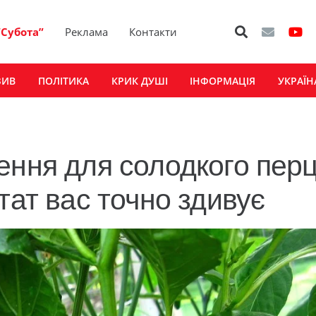
“Субота”
Реклама
Контакти
ЗИВ
ПОЛІТИКА
КРИК ДУШІ
ІНФОРМАЦІЯ
УКРАЇН
ення для солодкого пер
тат вас точно здивує