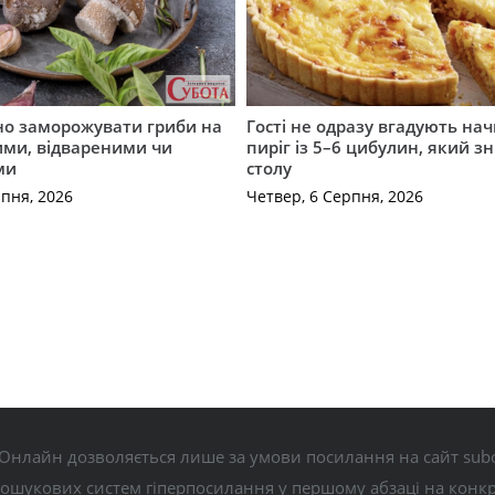
но заморожувати гриби на
Гості не одразу вгадують нач
ими, відвареними чи
пиріг із 5–6 цибулин, який зн
ми
столу
рпня, 2026
Четвер, 6 Серпня, 2026
Онлайн дозволяється лише за умови посилання на сайт subo
пошукових систем гіперпосилання у першому абзаці на конк