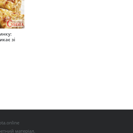
инку:
икає зі
ta.online
ретний матеріал.