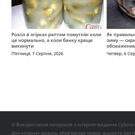
Розсіл в огірках раптом помутнів: коли
Як правиль
це нормально, а коли банку краще
зиму — сир
викинути
обсмажени
П’ятниця, 7 Серпня, 2026
Четвер, 6 Се
© Використання матеріалів з інтернет-видання Субота 
Для інтернет-видань обов’язкове пряме, відкрите для 