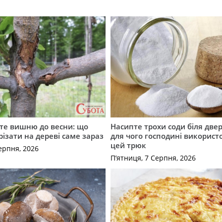
те вишню до весни: що
Насипте трохи соди біля двер
різати на дереві саме зараз
для чого господині викорис
цей трюк
ерпня, 2026
П’ятниця, 7 Серпня, 2026