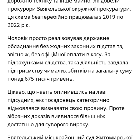
дорожню техніку та інше майно. Як довели
прокурори Звягельської окружної прокуратури,
ця схема безперебійно працювала з 2019 по
2022 рік.
Чоловік просто реалізовував державне
обладнання без жодних законних підстав та,
звісно ж, без офіційної оплати в касу. За
підрахунками слідства, така діяльність завдала
підприємству чималих збитків на загальну суму
понад 675 тисяч гривень.
Цікаво, що навіть опинившись на лаві
підсудних, експосадовець категорично
відмовлявся визнавати свою провину. Проте
зібраних доказів виявилося більш ніж
достатньо для суворого вироку.
Звягельський міськрайонний суд Житомирської