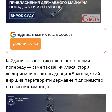
ПІДПИШІТЬСЯ НА НАС В GOOGLE
ДОДАТИ ЗАРАЗ
Кайдани на зап’ястях і шість років тюрми
попереду — саме так закінчилася історія
«підприємливого» посадовця зі Звягеля, який
вирішив перетворити державне підприємство
на власну крамницю.