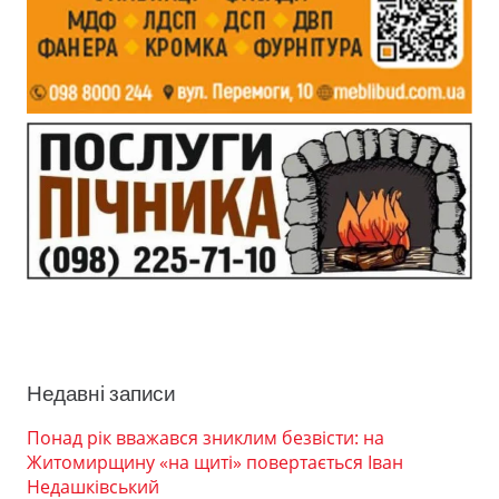
Недавні записи
Понад рік вважався зниклим безвісти: на
Житомирщину «на щиті» повертається Іван
Недашківський