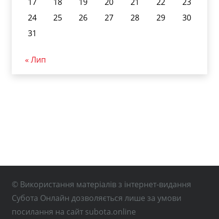
17
18
19
20
21
22
23
24
25
26
27
28
29
30
31
« Лип
© Використання матеріалів з інтернет-видання
Субота Онлайн дозволяється лише за умови
посилання на сайт subota.online