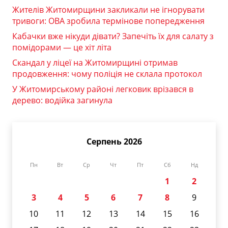
Жителів Житомирщини закликали не ігнорувати
тривоги: ОВА зробила термінове попередження
Кабачки вже нікуди дівати? Запечіть їх для салату з
помідорами — це хіт літа
Скандал у ліцеї на Житомирщині отримав
продовження: чому поліція не склала протокол
У Житомирському районі легковик врізався в
дерево: водійка загинула
Серпень 2026
Пн
Вт
Ср
Чт
Пт
Сб
Нд
1
2
3
4
5
6
7
8
9
10
11
12
13
14
15
16