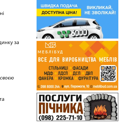
ні
удинку за
 своєю
та