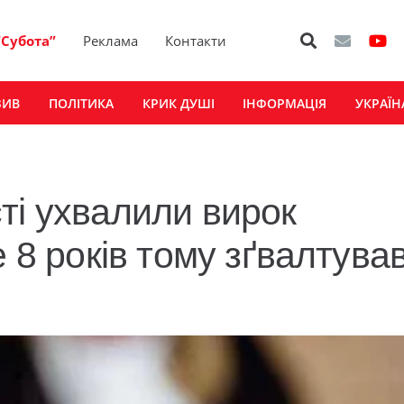
“Субота”
Реклама
Контакти
ЗИВ
ПОЛІТИКА
КРИК ДУШІ
ІНФОРМАЦІЯ
УКРАЇН
ті ухвалили вирок
е 8 років тому зґвалтува