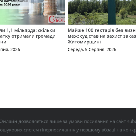
и 1,1 мільярда: скільки
Майже 100 гектарів без виз
датку отримали громади
меж: суд став на захист зака
ини
Житомирщині
рпня, 2026
Середа, 5 Серпня, 2026
Онлайн дозволяється лише за умови посилання на сайт subo
пошукових систем гіперпосилання у першому абзаці на конк