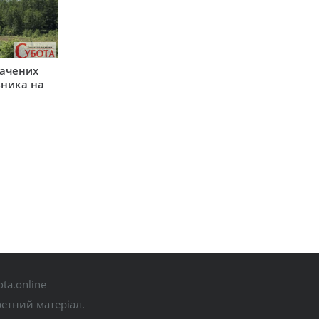
начених
зника на
ta.online
ретний матеріал.