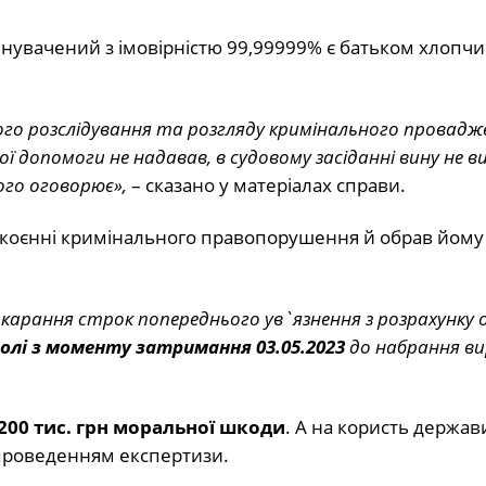
нувачений з імовірністю 99,99999% є батьком хлопчи
го розслідування та розгляду кримінального провадже
кої допомоги не надавав, в судовому засіданні вину не в
го оговорює»,
– сказано у матеріалах справи.
 скоєнні кримінального правопорушення й обрав йому
карання строк попереднього ув`язнення з розрахунку 
олі з моменту затримання 03.05.2023
до набрання в
200 тис. грн
моральної шкоди
. А на користь держав
 проведенням експертизи.