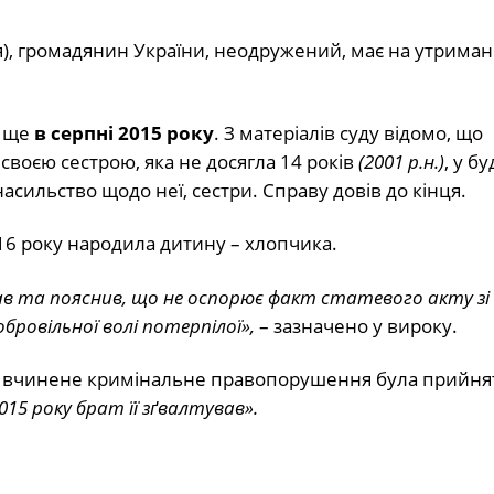
, громадянин України, неодружений, має на утриман
е ще
в серпні 2015 року
. З матеріалів суду відомо, що
 своєю сестрою, яка не досягла 14 років
(2001 р.н.)
, у б
сильство щодо неї, сестри. Справу довів до кінця.
2016 року народила дитину – хлопчика.
нав та пояснив, що не оспорює факт статевого акту зі
бровільної волі потерпілої»,
– зазначено у вироку.
про вчинене кримінальне правопорушення була прийня
015 року брат її зґвалтував».