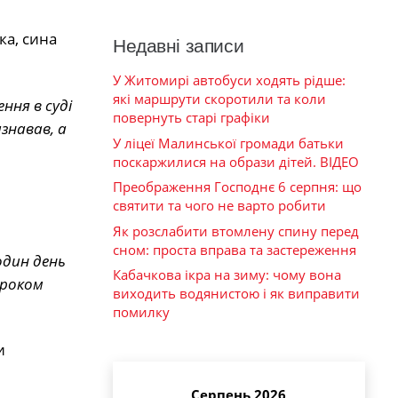
ка, сина
Недавні записи
У Житомирі автобуси ходять рідше:
які маршрути скоротили та коли
ння в суді
повернуть старі графіки
изнавав, а
У ліцеї Малинської громади батьки
поскаржилися на образи дітей. ВІДЕО
Преображення Господнє 6 серпня: що
святити та чого не варто робити
Як розслабити втомлену спину перед
сном: проста вправа та застереження
один день
Кабачкова ікра на зиму: чому вона
ироком
виходить водянистою і як виправити
помилку
и
Серпень 2026