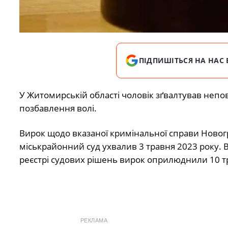
ПІДПИШІТЬСЯ НА НАС 
У Житомирській області чоловік зґвалтував непов
позбавлення волі.
Вирок щодо вказаної кримінальної справи Ново
міськрайонний суд ухвалив 3 травня 2023 року.
реєстрі судових рішень вирок оприлюднили 10 т
РЕКЛАМА