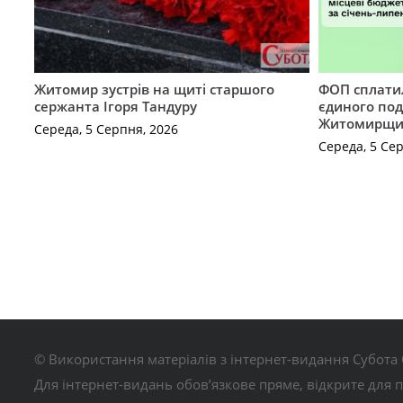
Житомир зустрів на щиті старшого
ФОП сплатил
сержанта Ігоря Тандуру
єдиного по
Житомирщ
Середа, 5 Серпня, 2026
Середа, 5 Се
© Використання матеріалів з інтернет-видання Субота 
Для інтернет-видань обов’язкове пряме, відкрите для 