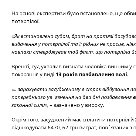
На основі експертизи було встановлено, що обви
потерпілої.
«Як встановлено судом, брат на протязі досудово
вибачення у потерпілої та її рідних не просив, нія
навпаки стверджував той факт, що потерпіла йо
Врешті, суд ухвалив визнати чоловіка винним у
покарання у виді
13 років позбавлення волі
.
«…зарахувати засудженому в строк відбування по
попереднього ув`язнення на два дні позбавлення
в
законної сили»,
– зазначено у вироку.
Окрім того, засуджений має сплатити потерпілій
відшкодувати 6470, 62 грн витрат, пов`язаних з