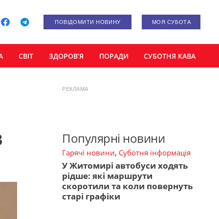
ПОВІДОМИТИ НОВИНУ
МОЯ СУБОТА
А
СВІТ
ЗДОРОВ’Я
ПОРАДИ
СУБОТНЯ КАВА
РЕКЛАМА
в
Популярні новини
Гарячі новини
,
Суботня інформація
У Житомирі автобуси ходять
рідше: які маршрути
скоротили та коли повернуть
старі графіки