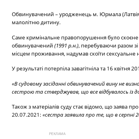
Обвинувачений – уродженець м. Юрмала (Латвія)
малолітню дитину.
Саме кримінальне правопорушення було скоєн
обвинувачений
(1991 р.н.)
, перебуваючи разом зі
місцем проживання, надумав скоїти сексуальне на
У результаті потерпіла завагітніла та 16 квітня 
«В судовому засіданні обвинувачений вину не виз
сестрою та стверджував, що все відбувалось із до
Також з матеріалів суду стає відомо, що заява 
20.07.2021:
«сестра заявила про те, що в серпні 2
РЕКЛАМА