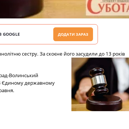
В GOOGLE
ДОДАТИ ЗАРАЗ
нолітню сестру. За скоєне його засудили до 13 років
град-Волинський
 В Єдиному державному
равня.