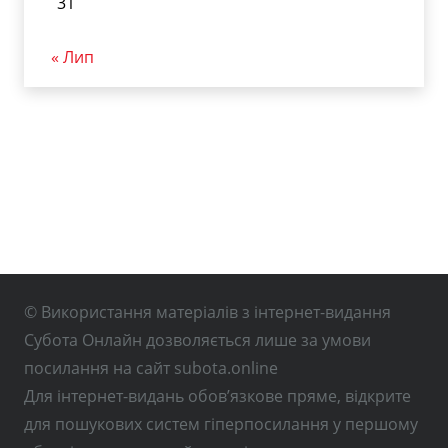
31
« Лип
© Використання матеріалів з інтернет-видання
Субота Онлайн дозволяється лише за умови
посилання на сайт subota.online
Для інтернет-видань обов’язкове пряме, відкрите
для пошукових систем гіперпосилання у першому