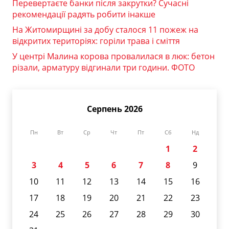
Перевертаєте банки після закрутки? Сучасні
рекомендації радять робити інакше
На Житомирщині за добу сталося 11 пожеж на
відкритих територіях: горіли трава і сміття
У центрі Малина корова провалилася в люк: бетон
різали, арматуру відгинали три години. ФОТО
Серпень 2026
Пн
Вт
Ср
Чт
Пт
Сб
Нд
1
2
3
4
5
6
7
8
9
10
11
12
13
14
15
16
17
18
19
20
21
22
23
24
25
26
27
28
29
30