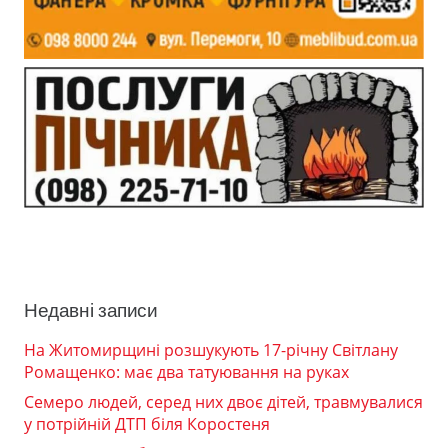
Недавні записи
На Житомирщині розшукують 17-річну Світлану
Ромащенко: має два татуювання на руках
Семеро людей, серед них двоє дітей, травмувалися
у потрійній ДТП біля Коростеня