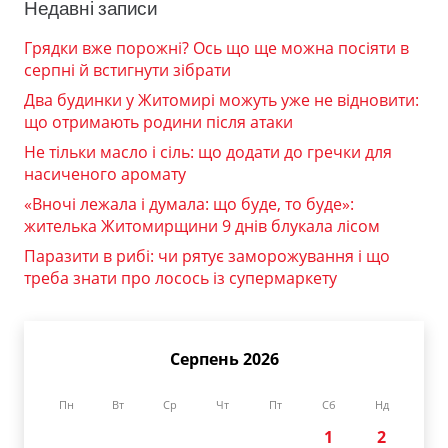
Недавні записи
Грядки вже порожні? Ось що ще можна посіяти в
серпні й встигнути зібрати
Два будинки у Житомирі можуть уже не відновити:
що отримають родини після атаки
Не тільки масло і сіль: що додати до гречки для
насиченого аромату
«Вночі лежала і думала: що буде, то буде»:
жителька Житомирщини 9 днів блукала лісом
Паразити в рибі: чи рятує заморожування і що
треба знати про лосось із супермаркету
Серпень 2026
Пн
Вт
Ср
Чт
Пт
Сб
Нд
1
2