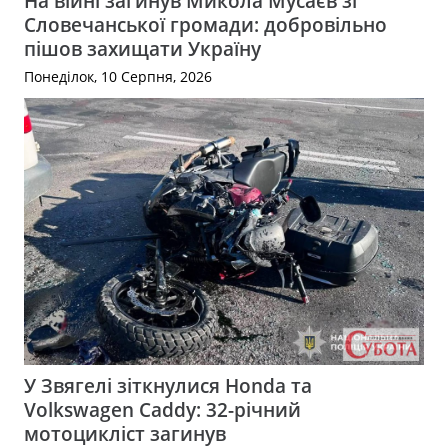
На війні загинув Микола Мусаєв зі
Словечанської громади: добровільно
пішов захищати Україну
Понеділок, 10 Серпня, 2026
У Звягелі зіткнулися Honda та
Volkswagen Caddy: 32-річний
мотоцикліст загинув