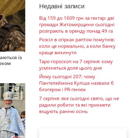
Недавні записи
Від 159 до 1609 грн за гектар: дві
громади Житомирщини сьогодні
розіграють в оренду понад 49 га
Розсіл в огірках раптом помутнів:
коли це нормально, а коли банку
краще викинути
аються із
Таро-гороскоп на 7 серпня: кому
юком
усміхнеться доля цього дня
Йому сьогодні 207: чому
Пантелеймона Куліша назвали б
блогером і PR-генієм
7 серпня: яке сьогодні свято, що не
радили робити та які прикмети
віщують ранню осінь