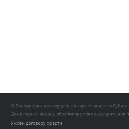
© Використання матеріалів з інтернет-видання Субота 
Для інтернет-видань обов’язкове пряме, відкрите для 
Умови договору оферти