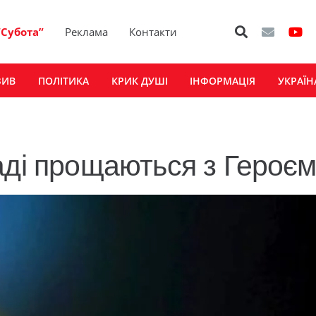
“Субота”
Реклама
Контакти
ЗИВ
ПОЛІТИКА
КРИК ДУШІ
ІНФОРМАЦІЯ
УКРАЇН
аді прощаються з Героє