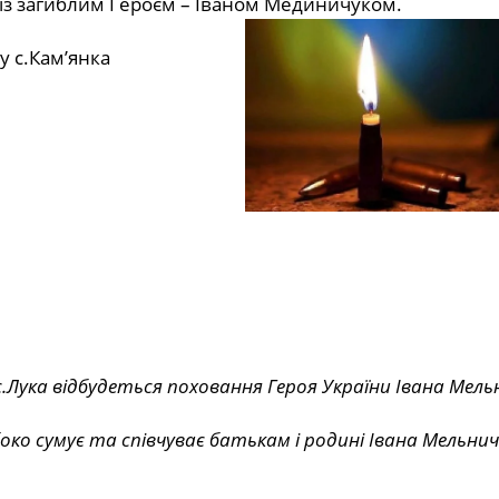
 із загиблим Героєм – Іваном Мединичуком.
у с.Кам’янка
 с.Лука відбудеться поховання Героя України Івана Мель
око сумує та співчуває батькам і родині Івана Мельнич