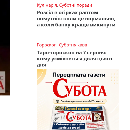
Кулінарія
,
Суботні поради
Розсіл в огірках раптом
помутнів: коли це нормально,
а коли банку краще викинути
Гороскоп
,
Суботня кава
Таро-гороскоп на 7 серпня:
кому усміхнеться доля цього
дня