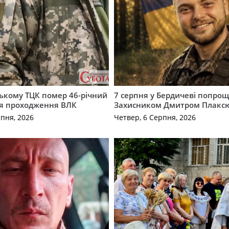
ькому ТЦК помер 46-річний
7 серпня у Бердичеві попрощ
ля проходження ВЛК
Захисником Дмитром Плакс
рпня, 2026
Четвер, 6 Серпня, 2026