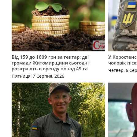
Від 159 до 1609 грн за гектар: дві
У Коростенс
громади Житомирщини сьогодні
чоловік піс
розіграють в оренду понад 49 га
Четвер, 6 Се
П’ятниця, 7 Серпня, 2026