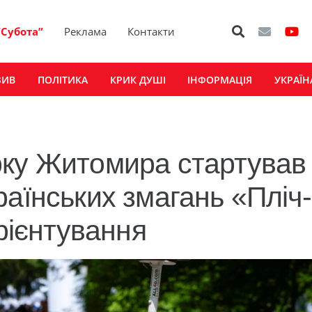
“Субота”
Реклама
Контакти
ЗИВ
ПОЛІТИКА
КРИК ДУШІ
ІНФОРМАЦІЯ
УКРАЇН
рку Житомира стартував
аїнських змагань «Пліч-
орієнтування