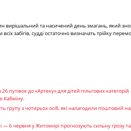
н вирішальний та насичений день змагань, який зно
всіх забігів, судді остаточно визначать трійку перем
 путівок до «Артеку» для дітей пільгових категорій
ю Кабміну.
ть групу з чотирьох осіб, які налагодили поштовий н
і — 6 червня у Житомирі прогнозують сильну грозу та