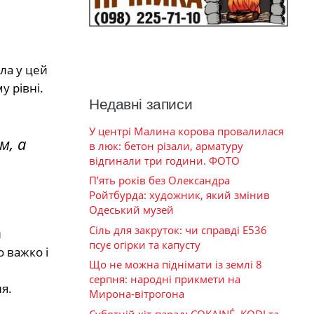
ла у цей
у рівні.
Недавні записи
У центрі Малина корова провалилася
м, а
в люк: бетон різали, арматуру
відгинали три години. ФОТО
П’ять років без Олександра
Ройтбурда: художник, який змінив
Одеський музей
Сіль для закруток: чи справді Е536
и
псує огірки та капусту
 важко і
Що не можна піднімати із землі 8
серпня: народні прикмети на
я.
Мирона-вітрогона
Суботній хіт-парад: COKAINÉ, KODI та