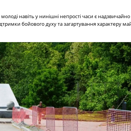
олоді навіть у нинішні непрості часи є надзвичайно
дтримки бойового духу та загартування характеру ма