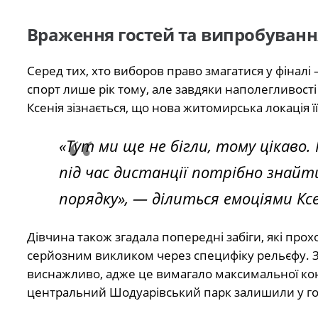
Враження гостей та випробуван
Серед тих, хто виборов право змагатися у фіналі
спорт лише рік тому, але завдяки наполегливості 
Ксенія зізнається, що нова житомирська локація ї
«Тут ми ще не бігли, тому цікаво
під час дистанції потрібно знайт
порядку», — ділиться емоціями Ксе
Дівчина також згадала попередні забіги, які пр
серйозним викликом через специфіку рельєфу. За 
виснажливо, адже це вимагало максимальної кон
центральний Шодуарівський парк залишили у гос