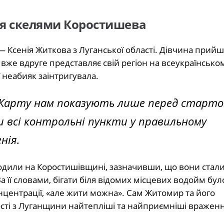
ня скелями Коростишева
 — Ксенія Житкова з Луганської області. Дівчина прийш
вже вдруге представляє свій регіон на всеукраїнськом
ї неабияк заінтригувала.
. Карту нам показують лише перед старто
и всі контрольні пункти у правильному
нія.
оходили на Коростишівщині, зазначивши, що вони стал
її словами, бігати біля відомих місцевих водойм було
центрації, «але жити можна». Сам Житомир та його
ті з Луганщини найтепліші та найприємніші враженн