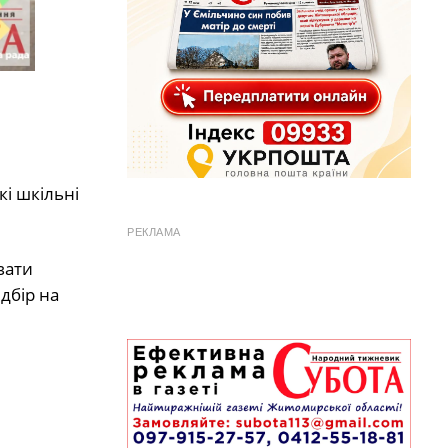
кі шкільні
РЕКЛАМА
вати
дбір на