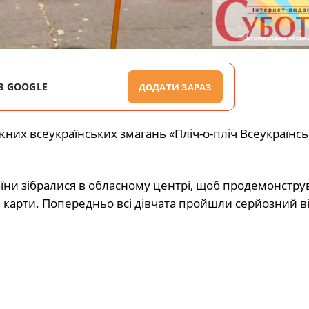
В GOOGLE
ДОДАТИ ЗАРАЗ
жних всеукраїнських змагань «Пліч-о-пліч Всеукраїнсь
аїни зібралися в обласному центрі, щоб продемонстру
і карти. Попередньо всі дівчата пройшли серйозний ві