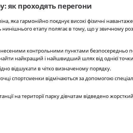
ру: як проходять перегони
на, яка гармонійно поєднує високі фізичні навантаже
ь нинішнього етапу полягає в тому, що у звичному ро
нанесеними контрольними пунктами безпосередньо 
знайти найкращий і найшвидший шлях від однієї точки
ідно відшукати в чітко визначеному порядку.
точці спортсменки відмічаються за допомогою спеціа
танції на території парку дівчатам відведено жорстки