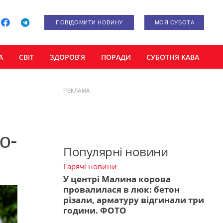
ПОВІДОМИТИ НОВИНУ
МОЯ СУБОТА
А
СВІТ
ЗДОРОВ’Я
ПОРАДИ
СУБОТНЯ КАВА
РЕКЛАМА
о-
Популярні новини
Гарячі новини
У центрі Малина корова
провалилася в люк: бетон
різали, арматуру відгинали три
години. ФОТО