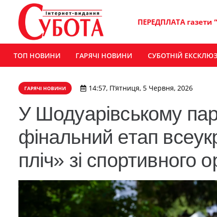
ПЕРЕДПЛАТА газети 
ТОП НОВИНИ
ГАРЯЧІ НОВИНИ
СУБОТНІЙ ЕКСКЛЮ
14:57, П’ятниця, 5 Червня, 2026
ГАРЯЧІ НОВИНИ
У Шодуарівському па
фінальний етап всеукр
пліч» зі спортивного 