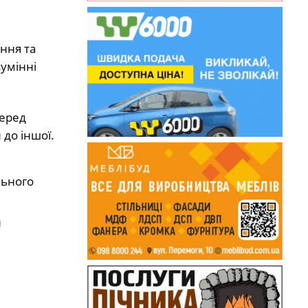
ння та
зумінні
перед
 до іншої.
льного
й