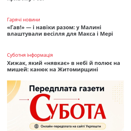
Гарячі новини
«Гав!» — і навіки разом: у Малині
влаштували весілля для Макса і Мері
Суботня інформація
Хижак, який «нявкає» в небі й полює на
мишей: канюк на Житомирщині