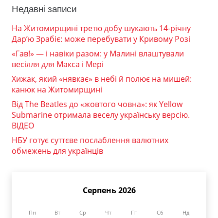
Недавні записи
На Житомирщині третю добу шукають 14-річну
Дар’ю Зрабіє: може перебувати у Кривому Розі
«Гав!» — і навіки разом: у Малині влаштували
весілля для Макса і Мері
Хижак, який «нявкає» в небі й полює на мишей:
канюк на Житомирщині
Від The Beatles до «жовтого човна»: як Yellow
Submarine отримала веселу українську версію.
ВІДЕО
НБУ готує суттєве послаблення валютних
обмежень для українців
Серпень 2026
Пн
Вт
Ср
Чт
Пт
Сб
Нд