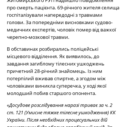
Житомирського РУП надійшло повідомлення
про смерть пацієнта. 69-річного жителя селища
госпіталізували напередодні з травмами
голови. За попередніми висновками судово-
медичних експертів, чоловік помер від важкої
черепно-мозкової травми.
В обставинах розбирались поліцейські
місцевого відділення. Як виявилось, до
завдання загиблому тілесних ушкоджень
причетний 28-річний знайомець. Із ним
потерпілий вживав спиртне, а згодом між
чоловіками виникла суперечка, у ході якої
молодший побив старшого опонента.
«Досудове розслідування наразі триває за ч. 2
ст. 121 (Умисне тяжке тілесне ушкодження) КК
України. Після необхідних процесуальних дій