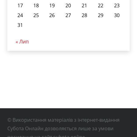
17
18
19
20
21
22
23
24
25
26
27
28
29
30
31
« Лип
© Використання матеріалів з інтернет-видання
Субота Онлайн дозволяється лише за умови
посилання на сайт subota.online