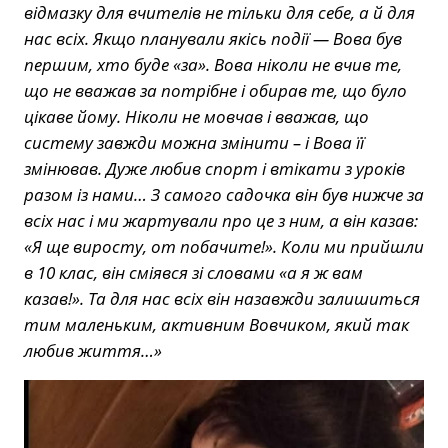
відмазку для вчителів не тільки для себе, а й для
нас всіх. Якщо планували якісь події — Вова був
першим, хто буде «за». Вова ніколи не вчив те,
що не вважав за потрібне і обирав те, що було
цікаве йому. Ніколи не мовчав і вважав, що
систему завжди можна змінити – і Вова її
змінював. Дуже любив спорт і втікати з уроків
разом із нами… З самого садочка він був нижче за
всіх нас і ми жартували про це з ним, а він казав:
«Я ще виросту, от побачите!». Коли ми прийшли
в 10 клас, він сміявся зі словами «а я ж вам
казав!». Та для нас всіх він назавжди залишиться
тим маленьким, активним Вовчиком, який так
любив життя…»