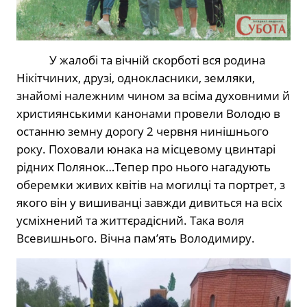
У жалобі та вічній скорботі вся родина
Нікітчиних, друзі, однокласники, земляки,
знайомі належним чином за всіма духовними й
християнськими канонами провели Володю в
останню земну дорогу 2 червня нинішнього
року. Поховали юнака на місцевому цвинтарі
рідних Полянок…Тепер про нього нагадують
оберемки живих квітів на могилці та портрет, з
якого він у вишиванці завжди дивиться на всіх
усміхнений та життєрадісний. Така воля
Всевишнього. Вічна пам’ять Володимиру.