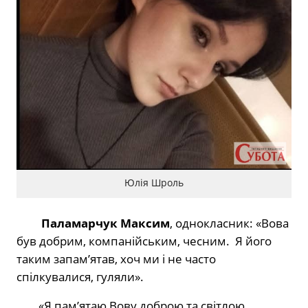
Юлія Шроль
Паламарчук Максим
, однокласник: «Вова
був добрим, компанійським, чесним.
Я його
таким запам’ятав, хоч ми і не часто
спілкувалися, гуляли».
«Я пам’ятаю Вову доброю та світлою