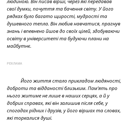
людиною. Він писав вірші, через які передавав
свої думки, почуття та бачення світу. У його
рядках було багато щирості, мудрості та
душевного тепла. Він любив навчатися, прагнув
знань і впевнено йшов до своїх цілей, здобуваючи
освіту в університеті та будуючи плани на
майбутнє.
РЕКЛАМА
Його життя стало прикладом людяності,
доброти та відданості близьким. Пам’ять про
нього житиме не лише в наших серцях, а й у
добрих справах, які він залишив після себе, у
спогадах рідних і друзів, у його віршах та словах,
які торкалися душі.