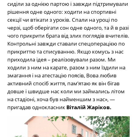
сиділи за однією партою і завжди підтримували
рішення одне одного: ходити на спортивні
секції чи втікати з уроків. Спали на уроці по
черзі, щоб оберігати сон одне одного, та й в разі
чого прикрити брата від злих поглядів вчителів.
Контрольні завжди ставали спецоперацією по
прикриттю та списуванню. Якщо комусь з нас
приходила ідея – реалізовували разом. Ми
ходили з ним на карате, разом з ним їздили на
змагання і на атестацію поясів, Вова любив
активний спосіб життя, памʼятаю як він бігав
довше і швидше нас коли ми займались літом
на стадіоні, хоча був найменшим з нас», —
пригадав однокласник
Віталій Жаріков.