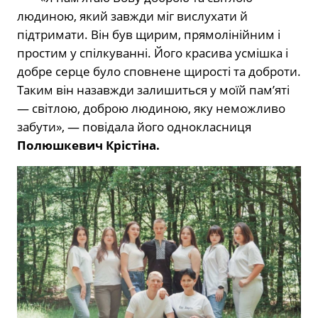
людиною, який завжди міг вислухати й
підтримати. Він був щирим, прямолінійним і
простим у спілкуванні. Його красива усмішка і
добре серце було сповнене щирості та доброти.
Таким він назавжди залишиться у моїй пам’яті
— світлою, доброю людиною, яку неможливо
забути», — повідала його однокласниця
Полюшкевич Крістіна.