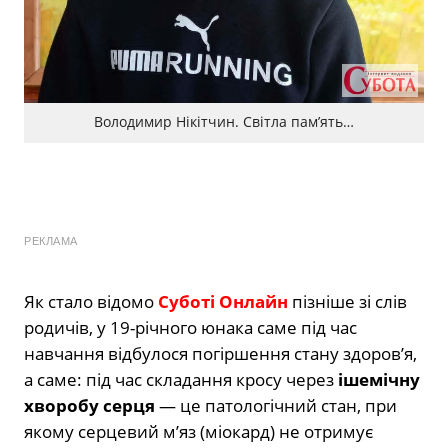
Володимир Нікітчин. Світла памʼять…
РЕКЛАМА
Як стало відомо
Суботі Онлайн
пізніше зі слів
родичів, у 19-річного юнака саме під час
навчання відбулося погіршення стану здоров’я,
а саме: під час складання кросу через
ішемічну
хворобу серця
— це патологічний стан, при
якому серцевий м’яз (міокард) не отримує