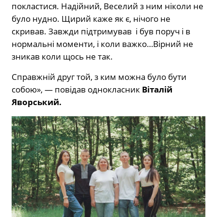
покластися. Надійний, Веселий з ним ніколи не
було нудно. Щирий каже як є, нічого не
скривав. Завжди підтримував
і був поруч і в
нормальні моменти, і коли важко…Вірний не
зникав коли щось не так.
Справжній друг той, з ким можна було бути
собою», — повідав однокласник
Віталій
Яворський.