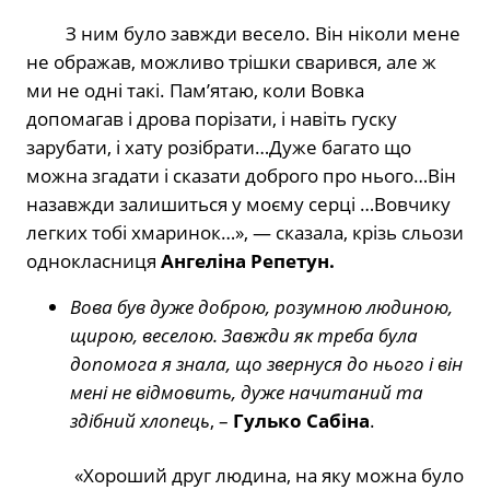
З ним було завжди весело. Він ніколи мене
не ображав, можливо трішки сварився, але ж
ми не одні такі. Памʼятаю, коли Вовка
допомагав і дрова порізати, і навіть гуску
зарубати, і хату розібрати…Дуже багато що
можна згадати і сказати доброго про нього…Він
назавжди залишиться у моєму серці …Вовчику
легких тобі хмаринок…», — сказала, крізь сльози
однокласниця
Ангеліна Репетун.
Вова був дуже доброю, розумною людиною,
щирою, веселою. Завжди як треба була
допомога я знала, що звернуся до нього і він
мені не відмовить, дуже начитаний та
здібний хлопець
, –
Гулько Сабіна
.
«Хороший друг людина, на яку можна було