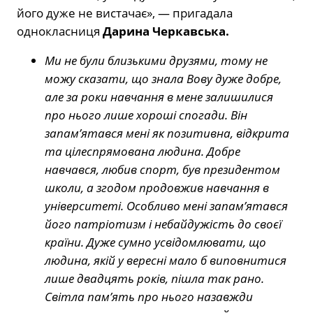
його дуже не вистачає», — пригадала
однокласниця
Дарина Черкавська.
Ми не були близькими друзями, тому не
можу сказати, що знала Вову дуже добре,
але за роки навчання в мене залишилися
про нього лише хороші спогади. Він
запам’ятався мені як позитивна, відкрита
та цілеспрямована людина. Добре
навчався, любив спорт, був президентом
школи, а згодом продовжив навчання в
університеті. Особливо мені запам’ятався
його патріотизм і небайдужість до своєї
країни. Дуже сумно усвідомлювати, що
людина, якій у вересні мало б виповнитися
лише двадцять років, пішла так рано.
Світла пам’ять про нього назавжди