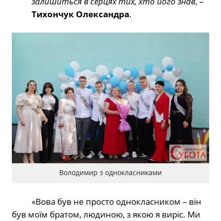
залишиться в серцях тих, хто його знав
, –
Тихончук Олександра
.
Володимир з однокласниками
«Вова був не просто однокласником – він
був моїм братом, людиною, з якою я виріс. Ми