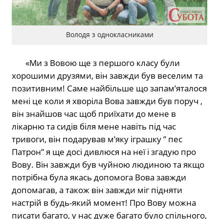
Володя з однокласниками
«Ми з Вовою ще з першого класу були
хорошими друзями, він завжди був веселим та
позитивним! Саме найбільше що запамʼяталося
мені це коли я хворіла Вова завжди був поруч ,
він знайшов час щоб приїхати до мене в
лікарню та сидів біля мене навіть під час
тривоги, він подарував мʼяку іграшку ” пес
Патрон” я ще досі дивлюся на неї і згадую про
Вову. Він завжди був чуйною людиною та якщо
потрібна була якась допомога Вова завжди
допомагав, а також він завжди міг підняти
настрій в будь-який момент! Про Вову можна
писати багато, у нас дуже багато було спільного,