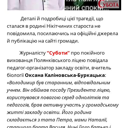
Деталі й подробиці цієї трагедії, що
сталася в родині Нікітчиних староста не
повідомила, посилаючись на офіційні джерела
й публікацію на сайті громади.
Журналісту
“Суботи”
про покійного
вихованця Полянківського ліцею повідала
педагог-організатор закладу освіти, вчитель
біології
Оксана Каліновська-Буркацька
:
«Володимир був старанним, відповідальним
учнем. Він обіймав посаду Президента ліцею,
користувався повагою серед однолітків та
педагогів, брав активну участь у громадському
житті закладу освіти. Його родина
складається з тата Петра, мами Наталії,
старшого брата Василя. Нині його батько і