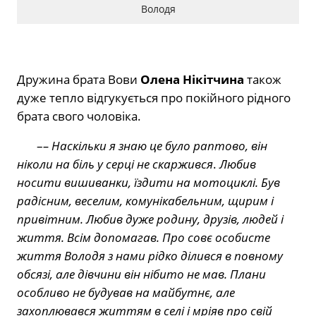
Володя
Дружина брата Вови
Олена Нікітчина
також
дуже тепло відгукується про покійного рідного
брата свого чоловіка.
–
– Наскільки я знаю це було раптово, він
ніколи на біль у серці не скаржився
.
Любив
носити вишиванки, їздити на мотоциклі. Був
радісним, веселим, комунікабельним, щирим і
привітним. Любив дуже родину, друзів, людей і
життя. Всім допомагав. Про совє особисте
життя Володя з нами рідко ділився в повному
обсязі, але дівчини він нібито не мав. Плани
особливо не будував на майбутнє, але
захоплювався життям в селі і мріяв про свій