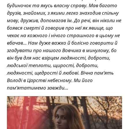
будиночок та якусь власну справу. Мав багато
друзів, знайомих, з якими легко знаходив спільну
мову, дружив, допомагав їм. До речі, він ніколи не
боявся смерті й говорив про неї як явище, що
чекає на кожного і нічого страшного в цьому не
вбачав… Нам дуже важко й болісно говорити й
згадувати про нашого Вовчика в минулому, бо
він був для нас взірцем людяності, доброти,
людської теплоти, щирості, доброти,
людяності, щедрості й любові. Вічна пам’ять
Володі в Царстві небесному. Ми його
пам’ятатимемо завжди…