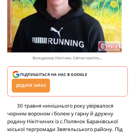
Володимир Нікітчин. Світла памʼять...
ПІДПИШІТЬСЯ НА НАС В GOOGLE
ДОДАТИ ЗАРАЗ
30 травня нинішнього року увірвалося
чорним вороном і болем у гарну й дружну
родину Нікітчиних із с.Полянок Баранівської
міської тергромади Звягельського району. Під