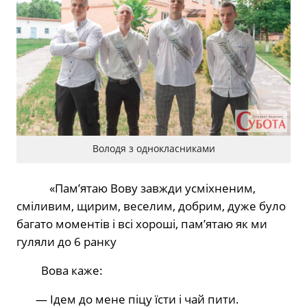
Володя з однокласниками
«Памʼятаю Вову завжди усміхненим,
сміливим, щирим, веселим, добрим, дуже було
багато моментів і всі хороші, памʼятаю як ми
гуляли до 6 ранку
Вова каже:
— Ідем до мене піцу їсти і чай пити.