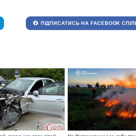
ПІДПИСАТИСЬ НА FACEBOOK СПІЛ
й, серед них двоє дітей,
На Житомирщині за добу ста