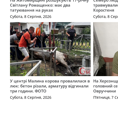
Світлану Ромащенко: має два
травмувалис
татуювання на руках
Коростеня
Субота, 8 Серпня, 2026
Субота, 8 Сер
У центрі Малина корова провалилася в
На Херсонщи
люк: бетон різали, арматуру відгинали
головний се
три години. ФОТО
Овруччини
Субота, 8 Серпня, 2026
П’ятниця, 7 С