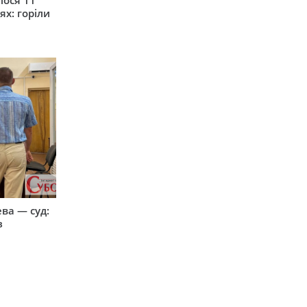
ях: горіли
ева — суд:
з