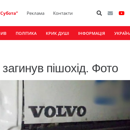
“Субота”
Реклама
Контакти
ЗИВ
ПОЛІТИКА
КРИК ДУШІ
ІНФОРМАЦІЯ
УКРАЇН
загинув пішохід. Фото