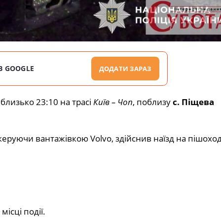
В GOOGLE
ДОДАТИ ЗАРАЗ
близько 23:10 на трасі
Київ – Чоп
, поблизу
с. Піщева
руючи вантажівкою Volvo, здійснив наїзд на пішохода
ісці події.