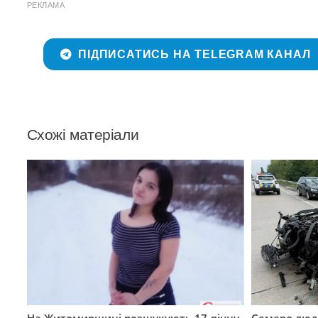
РЕКЛАМА
ПІДПИСАТИСЬ НА TELEGRAM КАНАЛ
Схожі матеріали
На Житомирщині розшукують 17-річну
Семеро люде