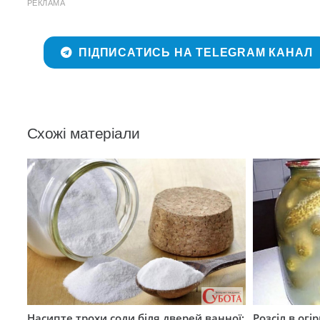
РЕКЛАМА
ПІДПИСАТИСЬ НА TELEGRAM КАНАЛ
Схожі матеріали
Насипте трохи соди біля дверей ванної:
Розсіл в ог