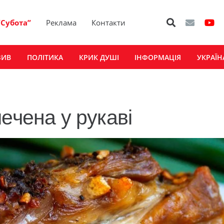
“Субота”
Реклама
Контакти
ЗИВ
ПОЛІТИКА
КРИК ДУШІ
ІНФОРМАЦІЯ
УКРАЇН
ечена у рукаві