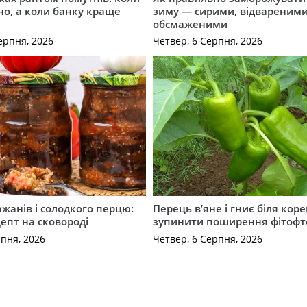
о, а коли банку краще
зиму — сирими, відвареними
обсмаженими
ерпня, 2026
Четвер, 6 Серпня, 2026
ажанів і солодкого перцю:
Перець в’яне і гниє біля коре
епт на сковороді
зупинити поширення фітофт
рпня, 2026
Четвер, 6 Серпня, 2026