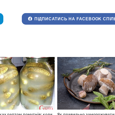
ПІДПИСАТИСЬ НА FACEBOOK СПІЛ
ірках раптом помутнів: коли
Як правильно заморожувати