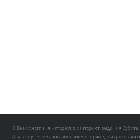
© Використання матеріалів з інтернет-видання Субота 
Для інтернет-видань обов’язкове пряме, відкрите для 