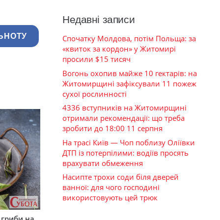
Недавні записи
ЬНОТУ
Спочатку Молдова, потім Польща: за
«квиток за кордон» у Житомирі
просили $15 тисяч
Вогонь охопив майже 10 гектарів: на
Житомирщині зафіксували 11 пожеж
сухої рослинності
4336 вступників на Житомирщині
отримали рекомендації: що треба
зробити до 18:00 11 серпня
На трасі Київ — Чоп поблизу Оліївки
ДТП із потерпілими: водіїв просять
врахувати обмеження
Насипте трохи соди біля дверей
ванної: для чого господині
використовують цей трюк
 гриби на