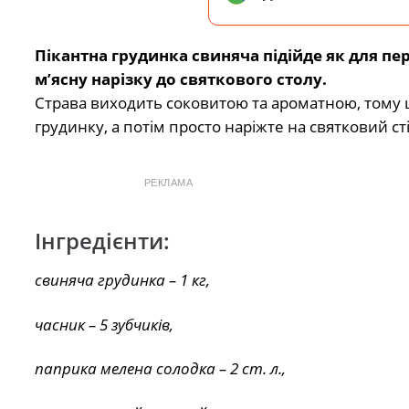
Пікантна грудинка свиняча підійде як для пе
м’ясну нарізку до святкового столу.
Страва виходить соковитою та ароматною, тому щ
грудинку, а потім просто наріжте на святковий сті
РЕКЛАМА
Інгредієнти:
свиняча грудинка – 1 кг,
часник – 5 зубчиків,
паприка мелена солодка – 2 ст. л.,