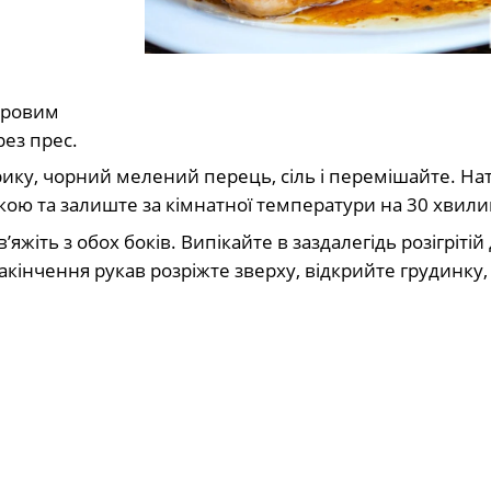
еровим
рез прес.
ику, чорний мелений перець, сіль і перемішайте. Нат
ою та залиште за кімнатної температури на 30 хвили
’яжіть з обох боків. Випікайте в заздалегідь розігрітій
 закінчення рукав розріжте зверху, відкрийте грудинку