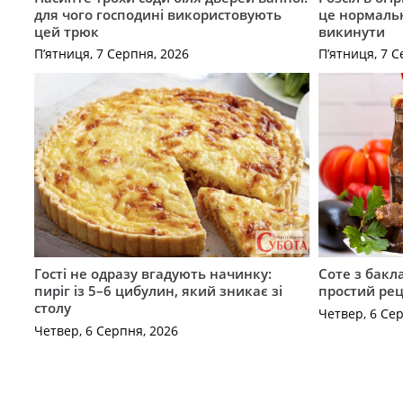
для чого господині використовують
це нормальн
цей трюк
викинути
П’ятниця, 7 Серпня, 2026
П’ятниця, 7 С
Гості не одразу вгадують начинку:
Соте з бакл
пиріг із 5–6 цибулин, який зникає зі
простий рец
столу
Четвер, 6 Се
Четвер, 6 Серпня, 2026