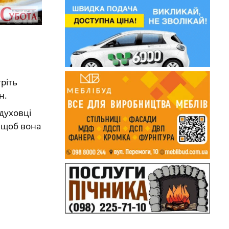
ріть
н.
 духовці
, щоб вона