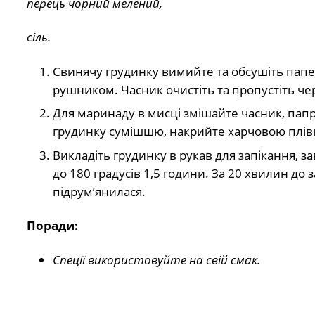
перець чорний мелений,
сіль.
Свинячу грудинку вимийте та обсушіть пап
рушником. Часник очистіть та пропустіть че
Для маринаду в мисці змішайте часник, папр
грудинку сумішшю, накрийте харчовою плівк
Викладіть грудинку в рукав для запікання, зав
до 180 градусів 1,5 години. За 20 хвилин до
підрум’янилася.
Поради:
Спеції використовуйте на свій смак.