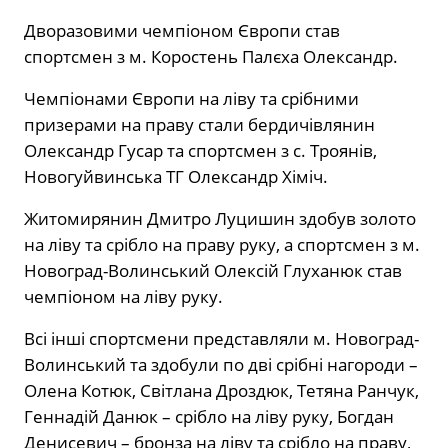
Дворазовими чемпіоном Європи став
спортсмен з м. Коростень Палєха Олександр.
Чемпіонами Європи на ліву та срібними
призерами на праву стали бердичівлянин
Олександр Гусар та спортсмен з с. Троянів,
Новогуйвинська ТГ Олександр Хіміч.
Житомирянин Дмитро Луцишин здобув золото
на ліву та срібло на праву руку, а спортсмен з м.
Новоград-Волинський Олексій Глуханюк став
чемпіоном на ліву руку.
Всі інші спортсмени представляли м. Новоград-
Волинський та здобули по дві срібні нагороди –
Олена Котюк, Світлана Дроздюк, Тетяна Ранчук,
Геннадій Данюк – срібло на ліву руку, Богдан
Денисевич – бронза на ліву та срібло на праву,