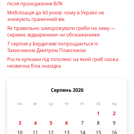
після проходження ВЛК
Мобілізація до 60 років: чому в Україні не
знижують граничний вік
Як правильно заморожувати гриби на зиму —
сирими, відвареними чи обсмаженими
7 серпня у Бердичеві попрощаються із
Захисником Дмитром Плаксюком
Росте купками під тополею: на який гриб схожа
незвична біла знахідка
Серпень 2026
Пн
Вт
Ср
Чт
Пт
Сб
Нд
1
2
3
4
5
6
7
8
9
10
11
12
13
14
15
16