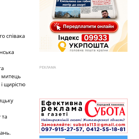
го співака
їнська
та
РЕКЛАМА
і митець
 і щирістю
ицьку
 та
ань.