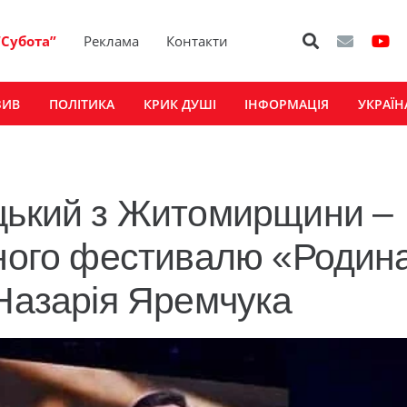
“Субота”
Реклама
Контакти
ЗИВ
ПОЛІТИКА
КРИК ДУШІ
ІНФОРМАЦІЯ
УКРАЇН
ицький з Житомирщини –
нного фестивалю «Родин
 Назарія Яремчука