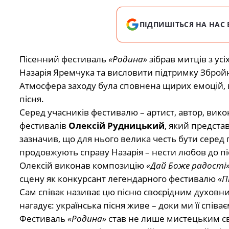
ПІДПИШІТЬСЯ НА НАС 
Пісенний фестиваль
«Родина»
зібрав митців з ус
Назарія Яремчука та висловити підтримку Зброй
Атмосфера заходу була сповнена щирих емоцій, вдя
пісня.
Серед учасників фестивалю – артист, автор, вико
фестивалів
Олексій Рудницький
, який предста
зазначив, що для нього велика честь бути серед 
продовжують справу Назарія – нести любов до пісн
Олексій виконав композицію
«Дай Боже радості»
сцену як конкурсант легендарного фестивалю
«П
Сам співак називає цю пісню своєрідним духовн
нагадує: українська пісня живе – доки ми її співа
Фестиваль
«Родина»
став не лише мистецьким св