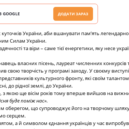
В GOOGLE
ДОДАТИ ЗАРАЗ
іх куточків України, аби вшанувати пам’ять легендарно
ним Силам України.
чності та віри – саме тієї енергетики, яку несе укра
навець власних пісень, лауреат численних конкурсів 
вив свою творчість у програмі заходу. У своєму виступ
представників культурного фронту, які своїм талантом
і, до рідної землі, до України.
,
з якою ще вісім років тому вперше вийшов на вижн
існя буде поміж нас».
им оберегом, що супроводжує його на творчому шляху
ємо серцем.
ятом, а й символом єднання українців у час випробув