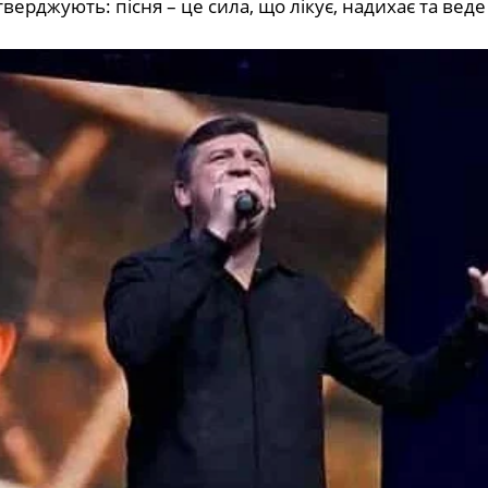
тверджують: пісня – це сила, що лікує, надихає та веде