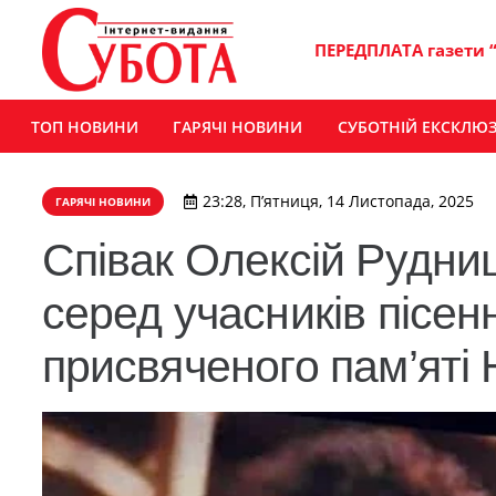
ПЕРЕДПЛАТА газети 
ТОП НОВИНИ
ГАРЯЧІ НОВИНИ
СУБОТНІЙ ЕКСКЛЮ
23:28, П’ятниця, 14 Листопада, 2025
ГАРЯЧІ НОВИНИ
Співак Олексій Рудн
серед учасників пісе
присвяченого пам’яті