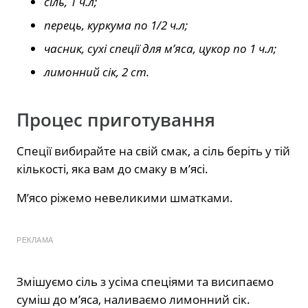
сіль, 1 ч.л;
перець, куркума по 1/2 ч.л;
часник, сухі спеції для м’яса, цукор по 1 ч.л;
лимонний сік, 2 ст.
Процес приготування
Спеції вибирайте на свій смак, а сіль беріть у тій
кількості, яка вам до смаку в м’ясі.
М’ясо ріжемо невеликими шматками.
РЕКЛАМА
Змішуємо сіль з усіма спеціями та висипаємо
суміш до м’яса, наливаємо лимонний сік.