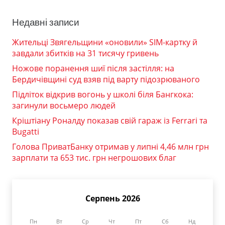
Недавні записи
Жительці Звягельщини «оновили» SIM-картку й
завдали збитків на 31 тисячу гривень
Ножове поранення шиї після застілля: на
Бердичівщині суд взяв під варту підозрюваного
Підліток відкрив вогонь у школі біля Бангкока:
загинули восьмеро людей
Кріштіану Роналду показав свій гараж із Ferrari та
Bugatti
Голова ПриватБанку отримав у липні 4,46 млн грн
зарплати та 653 тис. грн негрошових благ
Серпень 2026
Пн
Вт
Ср
Чт
Пт
Сб
Нд