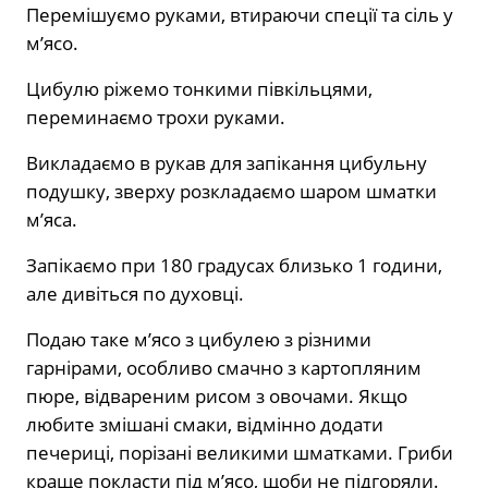
Перемішуємо руками, втираючи спеції та сіль у
м’ясо.
Цибулю ріжемо тонкими півкільцями,
переминаємо трохи руками.
Викладаємо в рукав для запікання цибульну
подушку, зверху розкладаємо шаром шматки
м’яса.
Запікаємо при 180 градусах близько 1 години,
але дивіться по духовці.
Подаю таке м’ясо з цибулею з різними
гарнірами, особливо смачно з картопляним
пюре, відвареним рисом з овочами. Якщо
любите змішані смаки, відмінно додати
печериці, порізані великими шматками. Гриби
краще покласти під м’ясо, щоби не підгоряли.