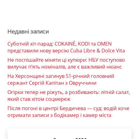
Недавні записи
Суботній хіт-парад: COKAINÉ, KODI та OMEN
представили нову версію Cuba Libre & Dolce Vita
Не поспішайте міняти ці купюри: НБУ поступово
вилучає п’ять номіналів, але є важливий нюанс
На Херсонщині загинув 51-річний головний
сержант Сергій Капітан з Овруччини
Огірки тепер не ріжуть, а розбивають: літній салат,
який став хітом соцмереж
Після погоні в центрі Бердичева — суд: водій хоче
отримати записи з бодікамер і камер міста