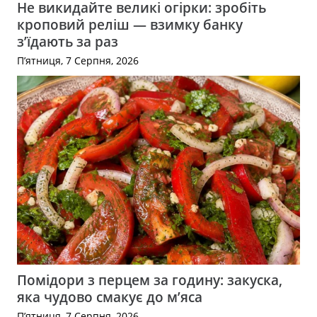
Не викидайте великі огірки: зробіть
кроповий реліш — взимку банку
з’їдають за раз
П’ятниця, 7 Серпня, 2026
Помідори з перцем за годину: закуска,
яка чудово смакує до м’яса
П’ятниця, 7 Серпня, 2026