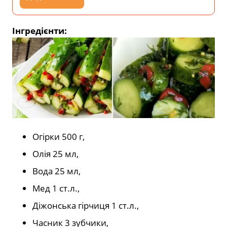
Інгредієнти:
Огірки
500
г,
Олія
25
мл,
Вода
25
мл,
Мед
1
ст.л.,
Діжонська гірчиця
1
ст.л.,
Часник
3
зубчики,