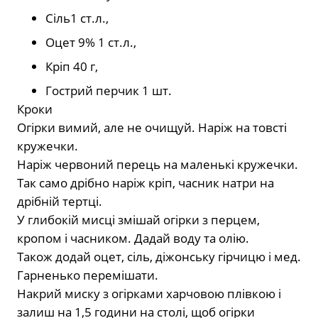
Сіль
1
ст.л.,
Оцет 9%
1
ст.л.,
Кріп
40
г,
Гострий перчик
1
шт.
Кроки
Огірки вимий, але не очищуй. Наріж на товсті
кружечки.
Наріж червоний перець на маленькі кружечки.
Так само дрібно наріж кріп, часник натри на
дрібній тертці.
У глибокій мисці змішай огірки з перцем,
кропом і часником. Дадай воду та олію.
Також додай оцет, сіль, діжонську гірчицю і мед.
Гарненько перемішати.
Накрий миску з огірками харчовою плівкою і
залиш на 1,5 години на столі, щоб огірки