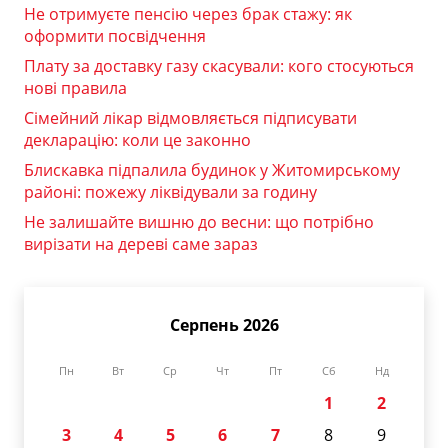
Не отримуєте пенсію через брак стажу: як
оформити посвідчення
Плату за доставку газу скасували: кого стосуються
нові правила
Сімейний лікар відмовляється підписувати
декларацію: коли це законно
Блискавка підпалила будинок у Житомирському
районі: пожежу ліквідували за годину
Не залишайте вишню до весни: що потрібно
вирізати на дереві саме зараз
Серпень 2026
Пн
Вт
Ср
Чт
Пт
Сб
Нд
1
2
3
4
5
6
7
8
9