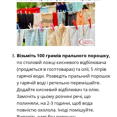
Візьміть 100 грамів прального порошку,
по столовій ложці кисневого відбілювача
(продається в госптоварах) та олії, 5 літрів
гарячої води. Розведіть пральний порошок
у гарячій воді і ретельно перемішайте.
Додайте кисневий відбілювач та олію.
Замочіть у цьому розчині речі, що
полиняли, на 2-3 години, щоб вода
повністю охолола. Іноді помішуйте.
Виперіть одяг без порошку.