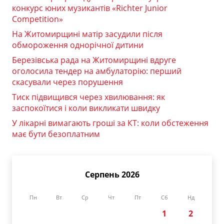
конкурс юних музикантів «Richter Junior
Competition»
На Житомирщині матір засудили після
обмороження однорічної дитини
Березівська рада на Житомирщині вдруге
оголосила тендер на амбулаторію: перший
скасували через порушення
Тиск підвищився через хвилювання: як
заспокоїтися і коли викликати швидку
У лікарні вимагають гроші за КТ: коли обстеження
має бути безоплатним
Серпень 2026
Пн
Вт
Ср
Чт
Пт
Сб
Нд
1
2