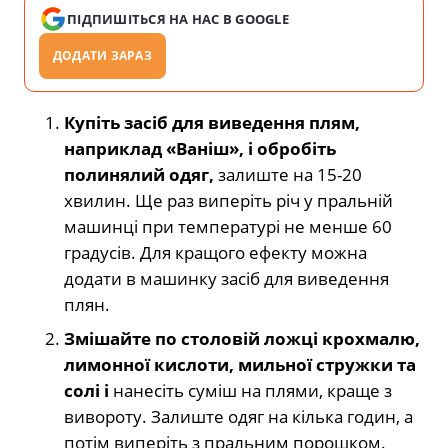
ПІДПИШІТЬСЯ НА НАС В GOOGLE
ДОДАТИ ЗАРАЗ
Купіть засіб для виведення плям,
наприклад «Ваніш», і обробіть
полинялий одяг,
залиште на 15-20
хвилин. Ще раз виперіть річ у пральній
машинці при температурі не менше 60
градусів. Для кращого ефекту можна
додати в машинку засіб для виведення
плян.
Змішайте по столовій ложці крохмалю,
лимонної кислоти, мильної стружки та
солі і
нанесіть суміш на плями, краще з
вивороту. Залиште одяг на кілька годин, а
потім виперіть з пральним порошком.