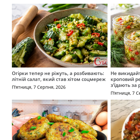
Огірки тепер не ріжуть, а розбивають:
Не викидайт
літній салат, який став хітом соцмереж
кроповий р
з’їдають за 
П’ятниця, 7 Серпня, 2026
П’ятниця, 7 С