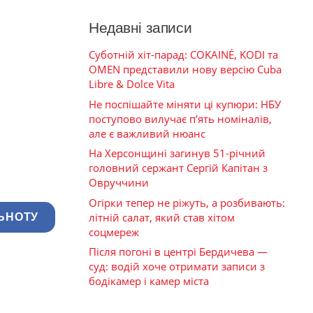
Недавні записи
Суботній хіт-парад: COKAINÉ, KODI та
OMEN представили нову версію Cuba
Libre & Dolce Vita
Не поспішайте міняти ці купюри: НБУ
поступово вилучає п’ять номіналів,
але є важливий нюанс
На Херсонщині загинув 51-річний
головний сержант Сергій Капітан з
Овруччини
Огірки тепер не ріжуть, а розбивають:
літній салат, який став хітом
ЬНОТУ
соцмереж
Після погоні в центрі Бердичева —
суд: водій хоче отримати записи з
бодікамер і камер міста