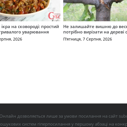
ікра на сковороді: простий
Не залишайте вишню до вес
 тривалого уварювання
потрібно вирізати на дереві 
ерпня, 2026
П’ятниця, 7 Серпня, 2026
Онлайн дозволяється лише за умови посилання на сайт subo
пошукових систем гіперпосилання у першому абзаці на конк