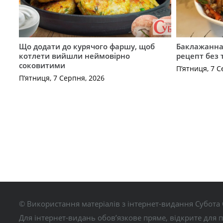
Що додати до курячого фаршу, щоб
Баклажанна 
котлети вийшли неймовірно
рецепт без
соковитими
П’ятниця, 7 С
П’ятниця, 7 Серпня, 2026
© Використання матеріалів з інтернет-видання Субота 
Для інтернет-видань обов’язкове пряме, відкрите для 