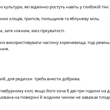
 культури, які відмінно ростуть навіть у глибокій тіні.
их кліщів, трипсів, пильщиків та яблуневу міль.
м, зате ніжним, юез гіркуватості.
но використовувати частину кореневища, тоді ревінь
ання.
ий, для редиски треба внести добрива.
вбурному колі, якщо його хоча б дві-три години на 
ашована на поверхні й жодним чином не заважає пло