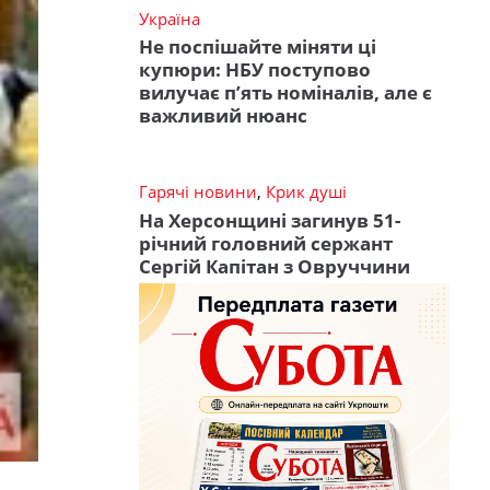
Україна
Не поспішайте міняти ці
купюри: НБУ поступово
вилучає п’ять номіналів, але є
важливий нюанс
Гарячі новини
,
Крик душі
На Херсонщині загинув 51-
річний головний сержант
Сергій Капітан з Овруччини