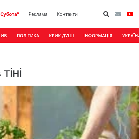
“Субота”
Реклама
Контакти
ЗИВ
ПОЛІТИКА
КРИК ДУШІ
ІНФОРМАЦІЯ
УКРАЇН
тіні