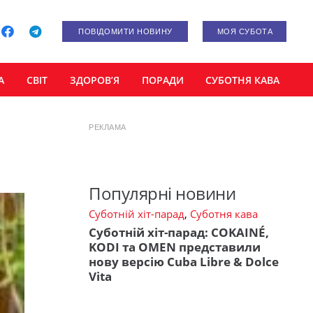
ПОВІДОМИТИ НОВИНУ
МОЯ СУБОТА
А
СВІТ
ЗДОРОВ’Я
ПОРАДИ
СУБОТНЯ КАВА
РЕКЛАМА
Популярні новини
Суботній хіт-парад
,
Суботня кава
Суботній хіт-парад: COKAINÉ,
KODI та OMEN представили
нову версію Cuba Libre & Dolce
Vita