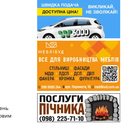
день
довим