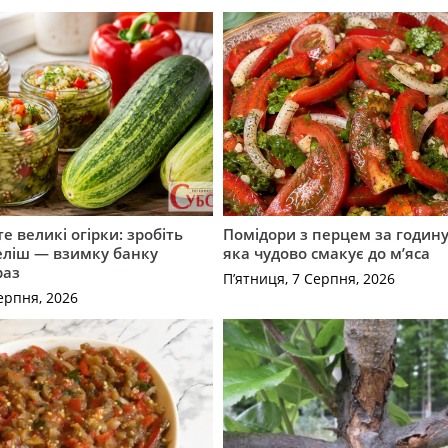
е великі огірки: зробіть
Помідори з перцем за годину:
еліш — взимку банку
яка чудово смакує до м’яса
раз
П’ятниця, 7 Серпня, 2026
ерпня, 2026