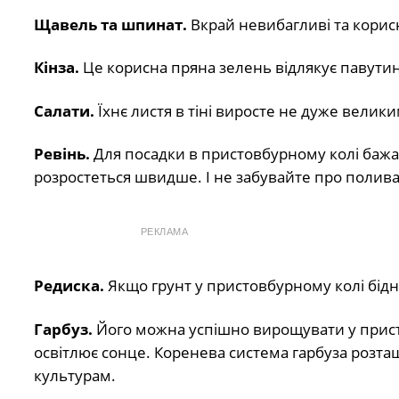
Щавель та шпинат.
Вкрай невибагливі та корисні
Кінза.
Це корисна пряна зелень відлякує павутинн
Салати.
Їхнє листя в тіні виросте не дуже велики
Ревінь.
Для посадки в пристовбурному колі бажа
розростеться швидше. І не забувайте про полив
РЕКЛАМА
Редиска.
Якщо грунт у пристовбурному колі бідн
Гарбуз.
Його можна успішно вирощувати у присто
освітлює сонце. Коренева система гарбуза розт
культурам.