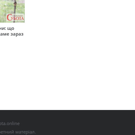
ни: що
саме зараз
ta.online
ретний матеріал.