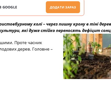
В GOOGLE
ДОДАТИ ЗАРАЗ
истовбурному колі – через пишну крону в тіні дере
культури, які дуже стійко переносять дефіцит сонц
нішими. Проте часник
лодових дерев. Головне –