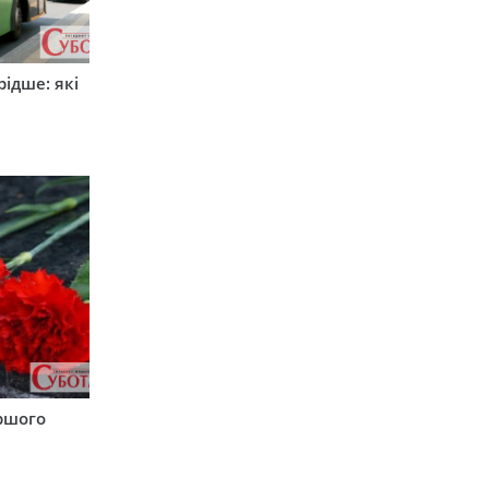
ідше: які
и
аршого