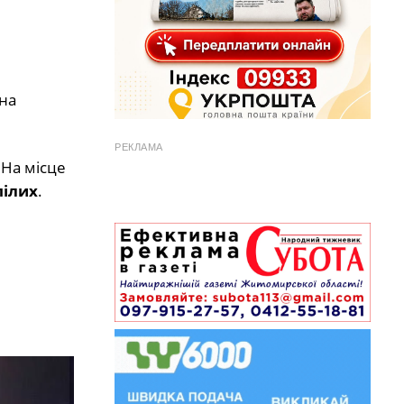
на
РЕКЛАМА
 На місце
пілих
.