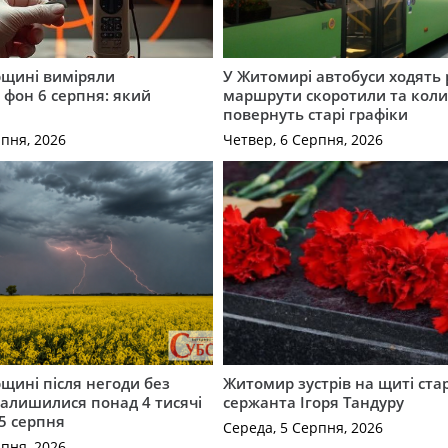
щині виміряли
У Житомирі автобуси ходять р
 фон 6 серпня: який
маршрути скоротили та кол
повернуть старі графіки
рпня, 2026
Четвер, 6 Серпня, 2026
щині після негоди без
Житомир зустрів на щиті ст
алишилися понад 4 тисячі
сержанта Ігоря Тандуру
5 серпня
Середа, 5 Серпня, 2026
рпня, 2026