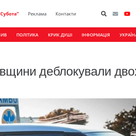
“Субота”
Реклама
Контакти
ЗИВ
ПОЛІТИКА
КРИК ДУШІ
ІНФОРМАЦІЯ
УКРАЇН
івщини деблокували дво