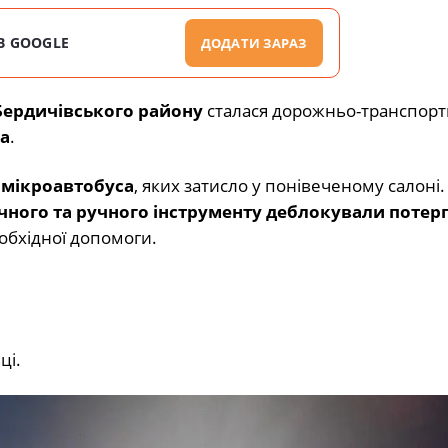
В GOOGLE
ДОДАТИ ЗАРАЗ
 Бердичівського району
сталася дорожньо-транспорт
а
.
 мікроавтобуса
, яких затисло у понівеченому салоні.
чного та ручного інструменту деблокували потер
обхідної допомоги.
ці.