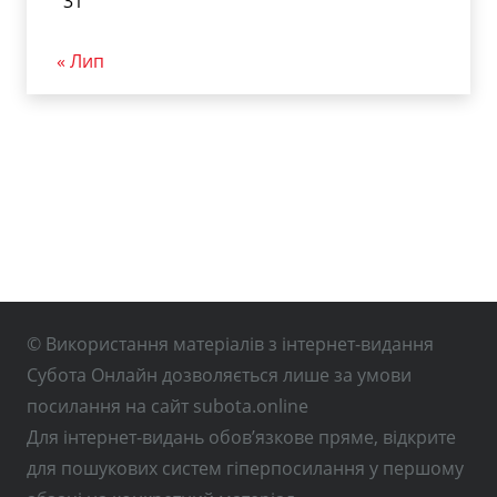
31
« Лип
© Використання матеріалів з інтернет-видання
Субота Онлайн дозволяється лише за умови
посилання на сайт subota.online
Для інтернет-видань обов’язкове пряме, відкрите
для пошукових систем гіперпосилання у першому