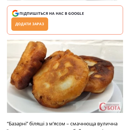
ПІДПИШІТЬСЯ НА НАС В GOOGLE
ДОДАТИ ЗАРАЗ
“Базарні” біляші з м’ясом – смачнюща вулична