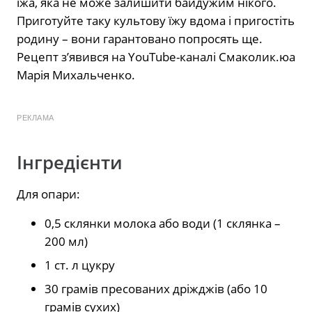
їжа, яка не може залишити байдужим нікого.
Приготуйте таку культову їжу вдома і пригостіть
родину – вони гарантовано попросять ще.
Рецепт з’явився на YouTube-каналі Смаколик.юа
Марія Михальченко.
РЕКЛАМА
Інгредієнти
Для опари:
0,5 склянки молока або води (1 склянка –
200 мл)
1 ст. л цукру
30 грамів пресованих дріжджів (або 10
грамів сухих)