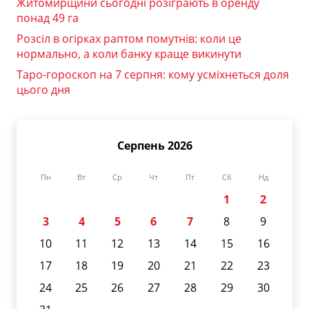
Житомирщини сьогодні розіграють в оренду
понад 49 га
Розсіл в огірках раптом помутнів: коли це
нормально, а коли банку краще викинути
Таро-гороскоп на 7 серпня: кому усміхнеться доля
цього дня
Серпень 2026
Пн
Вт
Ср
Чт
Пт
Сб
Нд
1
2
3
4
5
6
7
8
9
10
11
12
13
14
15
16
17
18
19
20
21
22
23
24
25
26
27
28
29
30