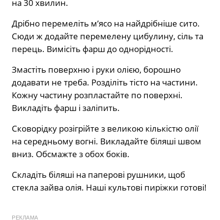
на 30 хвилин.
Дрібно перемеліть м’ясо на найдрібніше сито.
Сюди ж додайте перемелену цибулину, сіль та
перець. Вимісіть фарш до однорідності.
Змастіть поверхню і руки олією, борошно
додавати не треба. Розділіть тісто на частини.
Кожну частину розпластайте по поверхні.
Викладіть фарш і заліпить.
Сковорідку розігрійте з великою кількістю олії
на середньому вогні. Викладайте біляші швом
вниз. Обсмажте з обох боків.
Складіть біляші на паперові рушники, щоб
стекла зайва олія. Наші культові пиріжки готові!
РЕКЛАМА