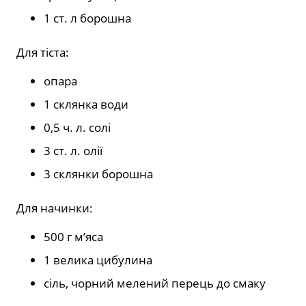
1 ст. л борошна
Для тіста:
опара
1 склянка води
0,5 ч. л. солі
3 ст. л. олії
3 склянки борошна
Для начинки:
500 г м’яса
1 велика цибулина
сіль, чорний мелений перець до смаку