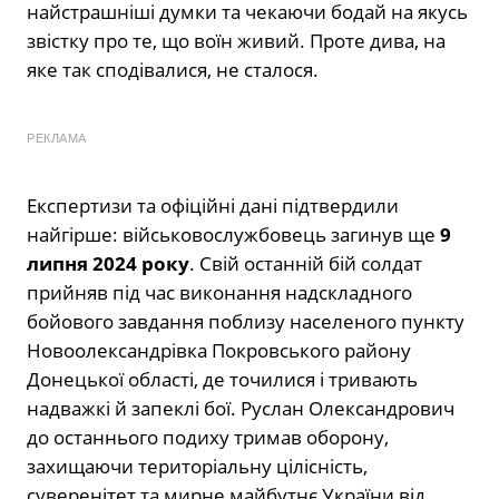
найстрашніші думки та чекаючи бодай на якусь
звістку про те, що воїн живий. Проте дива, на
яке так сподівалися, не сталося.
РЕКЛАМА
Експертизи та офіційні дані підтвердили
найгірше: військовослужбовець загинув ще
9
липня 2024 року
. Свій останній бій солдат
прийняв під час виконання надскладного
бойового завдання поблизу населеного пункту
Новоолександрівка Покровського району
Донецької області, де точилися і тривають
надважкі й запеклі бої. Руслан Олександрович
до останнього подиху тримав оборону,
захищаючи територіальну цілісність,
суверенітет та мирне майбутнє України від