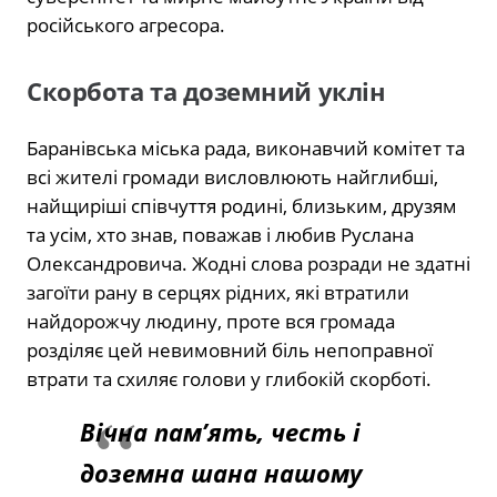
російського агресора.
Скорбота та доземний уклін
Баранівська міська рада, виконавчий комітет та
всі жителі громади висловлюють найглибші,
найщиріші співчуття родині, близьким, друзям
та усім, хто знав, поважав і любив Руслана
Олександровича. Жодні слова розради не здатні
загоїти рану в серцях рідних, які втратили
найдорожчу людину, проте вся громада
розділяє цей невимовний біль непоправної
втрати та схиляє голови у глибокій скорботі.
Вічна пам’ять, честь і
доземна шана нашому