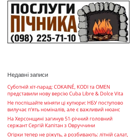
Недавні записи
Суботній хіт-парад: COKAINÉ, KODI та OMEN
представили нову версію Cuba Libre & Dolce Vita
Не поспішайте міняти ці купюри: НБУ поступово
вилучає п’ять номіналів, але є важливий нюанс
На Херсонщині загинув 51-річний головний
сержант Сергій Капітан з Овруччини
Огірки тепер не ріжуть, а розбивають: літній салат,