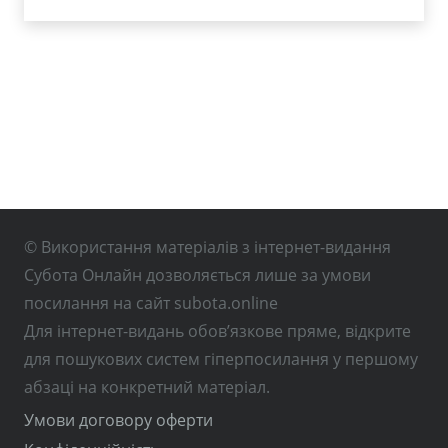
© Використання матеріалів з інтернет-видання
Субота Онлайн дозволяється лише за умови
посилання на сайт subota.online
Для інтернет-видань обов’язкове пряме, відкрите
для пошукових систем гіперпосилання у першому
абзаці на конкретний матеріал.
Умови договору оферти