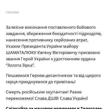
РЕКЛАМА
За якісне виконання поставленого бойового
завдання, збереження боєздатності підрозділів,
нанесення противнику серйозних втрат,
Указом Президента України майору
ШАМАТАЛЮКУ Євгену Вікторовичу присвоєно
звання Герой України з удостоєнням ордена
“Золота Зірка”.
Пишаємося Героєм-десантником та від щирого
серця приєднуємося до привітань!
Смерть російським окупантам! Разом
переможемо! Слава ДШВ! Слава Україні!
Слідкуйте за нашими новинами в Телеграм-