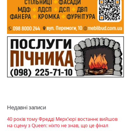
Недавні записи
40 років тому Фредді Мерк’юрі востаннє вийшов
на сцену з Queen: ніхто не знав, що це фінал