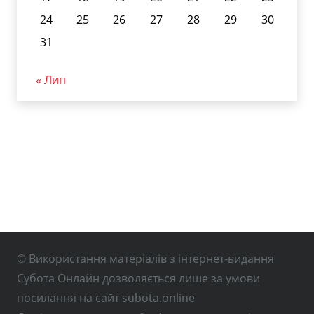
24
25
26
27
28
29
30
31
« Лип
© Використання матеріалів з інтернет-видання
Субота Онлайн дозволяється лише за умови
посилання на сайт subota.online