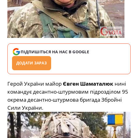
ПІДПИШІТЬСЯ НА НАС В GOOGLE
ДОДАТИ ЗАРАЗ
Герой України майор
Євген Шаматалюк
нині
командує десантно-штурмовим підрозділом 95
окрема десантно-штурмова бригада Збройнi
Сили України.