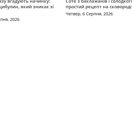
разу вгадують начинку:
Соте з баклажанів і солодког
 цибулин, який зникає зі
простий рецепт на сковороді
Четвер, 6 Серпня, 2026
рпня, 2026