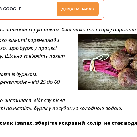
В GOOGLE
ДОДАТИ ЗАРАЗ
 паперовим рушником. Хвостики та шкірку обрізати 
ого вимиті коренеплоди
о, щоб буряк у процесі
. Щільно зав’яжіть пакет,
кет із буряком.
енеплодів – від 25 до 60
о чистилася, відразу після
еті помістіть буряк у посудину з холодною водою.
смак і запах, зберігає яскравий колір, не стає во