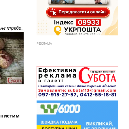
не треба.
РЕКЛАМА
дянистим