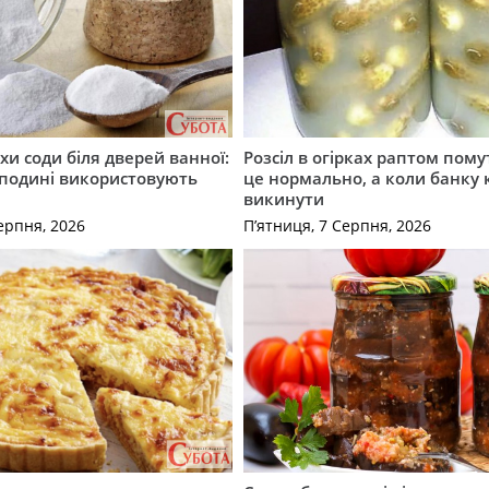
хи соди біля дверей ванної:
Розсіл в огірках раптом пому
сподині використовують
це нормально, а коли банку
викинути
ерпня, 2026
П’ятниця, 7 Серпня, 2026