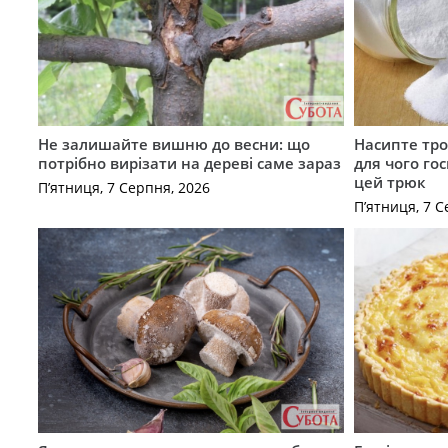
Не залишайте вишню до весни: що
Насипте тро
потрібно вирізати на дереві саме зараз
для чого го
цей трюк
П’ятниця, 7 Серпня, 2026
П’ятниця, 7 С