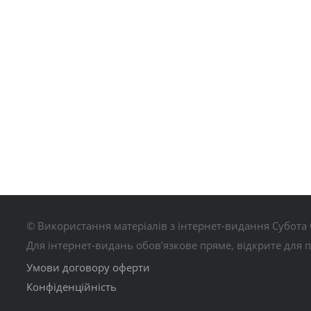
© Використання матеріалів з інтернет-видання Субота 
Для інтернет-видань обов’язкове пряме, відкрите для 
Умови договору оферти
Конфіденційність