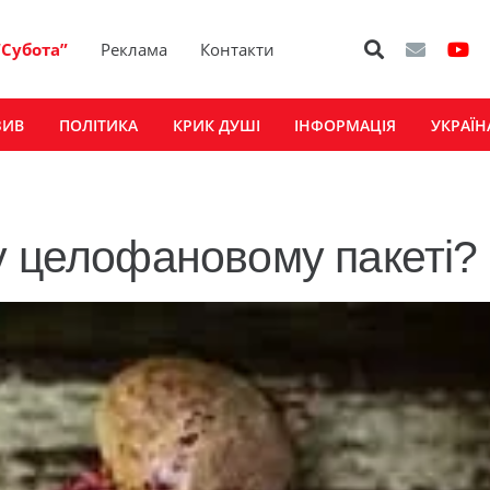
“Субота”
Реклама
Контакти
ЗИВ
ПОЛІТИКА
КРИК ДУШІ
ІНФОРМАЦІЯ
УКРАЇН
у целофановому пакеті?