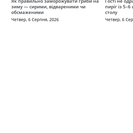
Як правильно заморожувати гриби на
Гості не од
зиму — сирими, відвареними чи
пиріг із 5–6
обсмаженими
столу
Четвер, 6 Серпня, 2026
Четвер, 6 Се