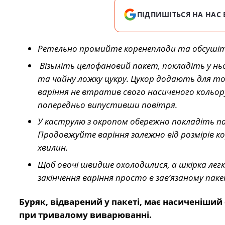
ПІДПИШІТЬСЯ НА НАС 
Ретельно промийте коренеплоди та обсушіть
Візьміть целофановий пакет, покладіть у нь
та чайну ложку цукру. Цукор додають для тог
варіння не втратив свого насиченого кольору
попередньо випустивши повітря.
У каструлю з окропом обережно покладіть па
Продовжуйте варіння залежно від розмірів кор
хвилин.
Щоб овочі швидше охолодилися, а шкірка легк
закінчення варіння просто в зав’язаному пак
Буряк, відварений у пакеті, має насиченіший 
при тривалому виварюванні.