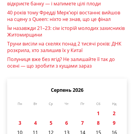
відкриєте банку — і матимете цілі плоди
40 років тому Фредді Мерк’юрі востаннє вийшов
на сцену з Queen: ніхто не знав, що це фінал
Їм назавжди 21–23: сім історій молодих захисників
Житомирщини
Труни висіли на скелях понад 2 тисячі років: ДНК
розкрила, хто залишив їх у Китаї
Полуниця вже без ягід? Не залишайте її так до
осені — що зробити з кущами зараз
Серпень 2026
Пн
Вт
Ср
Чт
Пт
Сб
Нд
1
2
3
4
5
6
7
8
9
10
11
12
13
14
15
16