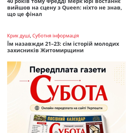
40 років тому Фредді Мерк’юрі востаннє
вийшов на сцену з Queen: ніхто не знав,
що це фінал
Крик душі
,
Суботня інформація
Їм назавжди 21–23: сім історій молодих
захисників Житомирщини