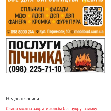
Недавні записи
Сливи можна закрити зовсім без цукру: взимку