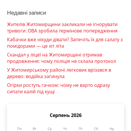
Недавні записи
Жителів Житомирщини закликали не ігнорувати
тривоги: ОВА зробила термінове попередження
Кабачки вже нікуди дівати? Запечіть їх для салату з
помідорами — це хіт літа
Скандал у ліцеї на Житомирщині отримав
продовження: чому поліція не склала протокол
У Житомирському районі легковик врізався в
дерево: водійка загинула
Огірки ростуть гачком: чому не варто одразу
сипати калій під кущі
Серпень 2026
Пн
Вт
Ср
Чт
Пт
Сб
Нд