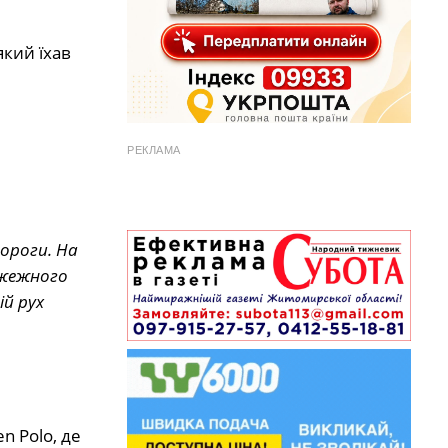
який їхав
РЕКЛАМА
дороги. На
ожежного
ій рух
n Polo, де