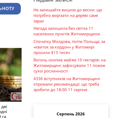
ЬНОТУ
Не залишайте вишню до весни: що
потрібно вирізати на дереві саме
зараз
Негода залишила без світла 11
населених пунктів Житомирщини
Спочатку Молдова, потім Польща: за
«квиток за кордон» у Житомирі
просили $15 тисяч
Вогонь охопив майже 10 гектарів: на
Житомирщині зафіксували 11 пожеж
сухої рослинності
4336 вступників на Житомирщині
отримали рекомендації: що треба
зробити до 18:00 11 серпня
 дві
одні
Серпень 2026
9 га