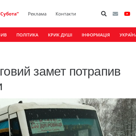
“Субота”
Реклама
Контакти
ЗИВ
ПОЛІТИКА
КРИК ДУШІ
ІНФОРМАЦІЯ
УКРАЇН
говий замет потрапив
и