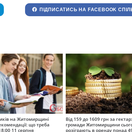
ПІДПИСАТИСЬ НА FACEBOOK СПІЛ
ників на Житомирщині
Від 159 до 1609 грн за гектар:
комендації: що треба
громади Житомирщини сьог
18:00 11 серпня
розіграють в оренду понад 4