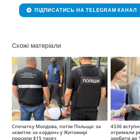
ПІДПИСАТИСЬ НА TELEGRAM КАНАЛ
Схожі матеріали
Спочатку Молдова, потім Польща: за
4336 вступ
«квиток за кордон» у Житомирі
отримали ре
просили $15 тисяч
зробити до 