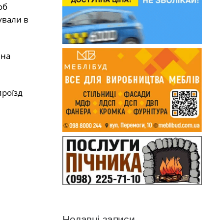
об
ували в
 на
проїзд
Недавні записи