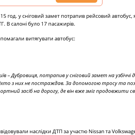
15 год. у сніговий замет потрапив рейсовий автобус, 
ТГ. В салоні було 17 пасажирів.
помагали витягувати автобус:
в – Дубровиця, потрапив у сніговий замет на узбіччі 
ніхто з них не постраждав. За допомогою тросу та п
тний засіб на дорогу, де він вже зміг продовжити св
ідовували наслідки ДТП за участю Nissan та Volkswage