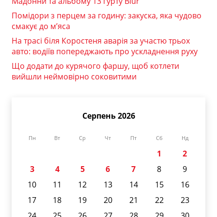
Мадонни та альбому 13 гурту Blur
Помідори з перцем за годину: закуска, яка чудово
смакує до м’яса
На трасі біля Коростеня аварія за участю трьох
авто: водіїв попереджають про ускладнення руху
Що додати до курячого фаршу, щоб котлети
вийшли неймовірно соковитими
Серпень 2026
Пн
Вт
Ср
Чт
Пт
Сб
Нд
1
2
3
4
5
6
7
8
9
10
11
12
13
14
15
16
17
18
19
20
21
22
23
24
25
26
27
28
29
30