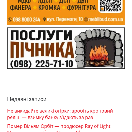
Недавні записи
Не викидайте великі огірки: зробіть кроповий
реліш — взимку банку з’їдають за раз
Помер Вільям Орбіт — продюсер Ray of Light