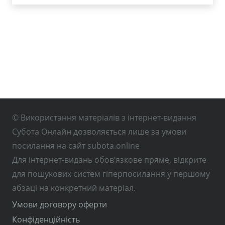
© Використання матеріалів з інтернет-видання
Субота Онлайн дозволяється лише за умови
посилання на сайт subota.online
Для інтернет-видань обов’язкове пряме, відкрите
для пошукових систем гіперпосилання у першому
абзаці на конкретний матеріал.
Умови договору оферти
Конфіденційність