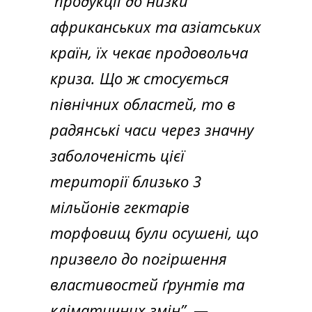
продукції до низки
африканських та азіатських
країн, їх чекає продовольча
криза. Що ж стосується
північних областей, то в
радянські часи через значну
заболоченість цієї
території близько 3
мільйонів гектарів
торфовищ були осушені, що
призвело до погіршення
властивостей ґрунтів та
кліматичних змін”, —