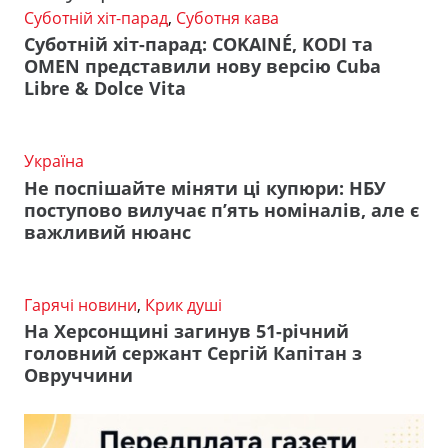
Суботній хіт-парад
,
Суботня кава
Суботній хіт-парад: COKAINÉ, KODI та
OMEN представили нову версію Cuba
Libre & Dolce Vita
Україна
Не поспішайте міняти ці купюри: НБУ
поступово вилучає п’ять номіналів, але є
важливий нюанс
Гарячі новини
,
Крик душі
На Херсонщині загинув 51-річний
головний сержант Сергій Капітан з
Овруччини