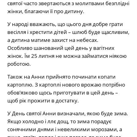
святої часто звертаються з молитвами безплідні
жінки, благаючи її про дитину.
У народі вважають, що цього дня добре грати
весілля і хрестити дітей – шлюб буде щасливим,
а дитина матиме захист на небесах.
Особливо шанований цей день у вагітних
жінок. Їм 25 липня не можна займатися ніякою
роботою.
Також на Анни прийнято починати копати
картоплю. З картоплі нового врожаю потрібно
обов’язково щось приготувати в цей день –
щоб рік прожити в достатку.
У День святої Анни визначали, якою буде зима.
Якщо холодно і ллє дощ, то зима порадує
сонячними днями і невеликими морозами, а