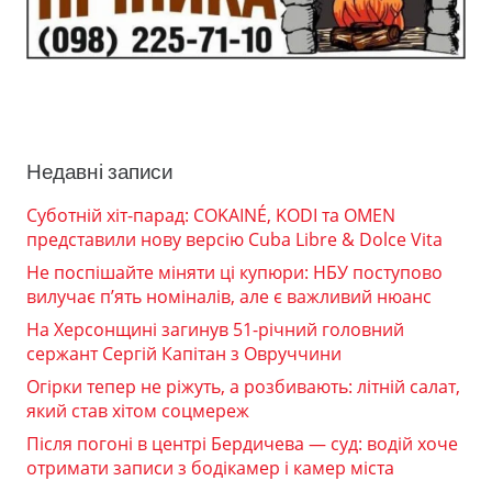
Недавні записи
Суботній хіт-парад: COKAINÉ, KODI та OMEN
представили нову версію Cuba Libre & Dolce Vita
Не поспішайте міняти ці купюри: НБУ поступово
вилучає п’ять номіналів, але є важливий нюанс
На Херсонщині загинув 51-річний головний
сержант Сергій Капітан з Овруччини
Огірки тепер не ріжуть, а розбивають: літній салат,
який став хітом соцмереж
Після погоні в центрі Бердичева — суд: водій хоче
отримати записи з бодікамер і камер міста