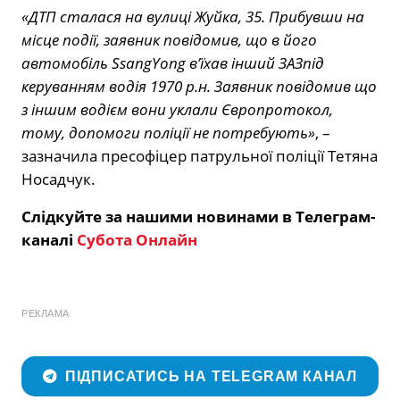
«ДТП сталася на вулиці Жуйка, 35. Прибувши на
місце події, заявник повідомив, що в його
автомобіль SsangYong в’їхав інший ЗАЗпід
керуванням водія 1970 р.н. Заявник повідомив що
з іншим водієм вони уклали Європротокол,
тому, допомоги поліції не потребують»
, –
зазначила пресофіцер патрульної поліції Тетяна
Носадчук.
Слідкуйте за нашими новинами в Телеграм-
каналі
Субота Онлайн
РЕКЛАМА
ПІДПИСАТИСЬ НА TELEGRAM КАНАЛ