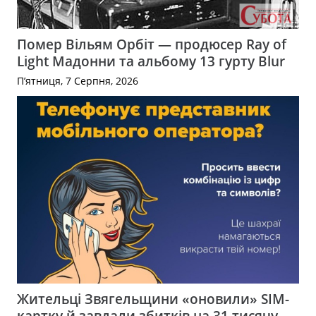
Помер Вільям Орбіт — продюсер Ray of
Light Мадонни та альбому 13 гурту Blur
П’ятниця, 7 Серпня, 2026
Жительці Звягельщини «оновили» SIM-
картку й завдали збитків на 31 тисячу