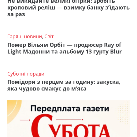
Не викидайте великі огірки: зробіть
кроповий реліш — взимку банку з’їдають
за раз
Гарячі новини
,
Світ
Помер Вільям Орбіт — продюсер Ray of
Light Мадонни та альбому 13 гурту Blur
Суботні поради
Помідори з перцем за годину: закуска,
яка чудово смакує до м’яса