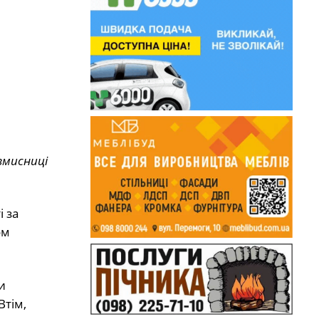
вмисниці
 за
ом
и
Втім,