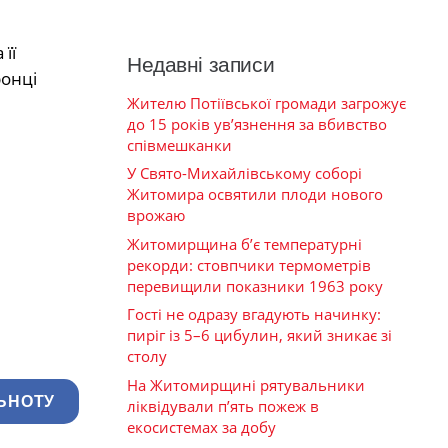
її
Недавні записи
ронці
Жителю Потіївської громади загрожує
до 15 років ув’язнення за вбивство
співмешканки
У Свято-Михайлівському соборі
Житомира освятили плоди нового
врожаю
Житомирщина б’є температурні
рекорди: стовпчики термометрів
перевищили показники 1963 року
Гості не одразу вгадують начинку:
пиріг із 5–6 цибулин, який зникає зі
столу
На Житомирщині рятувальники
ЬНОТУ
ліквідували п’ять пожеж в
екосистемах за добу