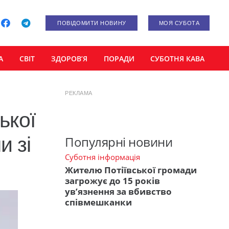
ПОВІДОМИТИ НОВИНУ
МОЯ СУБОТА
А
СВІТ
ЗДОРОВ’Я
ПОРАДИ
СУБОТНЯ КАВА
РЕКЛАМА
ької
и зі
Популярні новини
Суботня інформація
Жителю Потіївської громади
загрожує до 15 років
ув’язнення за вбивство
співмешканки