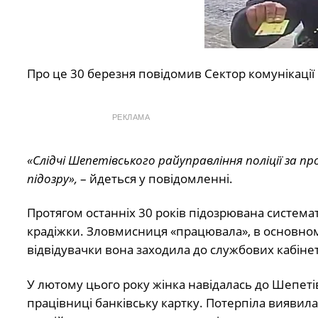
Про це 30 березня повідомив Сектор комунікації 
РЕКЛАМА
«Слідчі Шепетівського райуправління поліції за 
підозру»,
– йдеться у повідомленні.
Протягом останніх 30 років підозрювана система
крадіжки. Зловмисниця «працювала», в основному
відвідувачки вона заходила до службових кабінеті
У лютому цього року жінка навідалась до Шепетів
працівниці банківську картку. Потерпіла виявила 