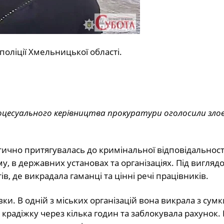
поліції Хмельницької області.
процесуального керівництва прокуратури оголосили зло
тично притягувалась до кримінальної відповідальності
, в державних установах та організаціях. Під вигляд
в, де викрадала гаманці та цінні речі працівників.
ки. В одній з міських організацій вона викрала з сумк
крадіжку через кілька годин та заблокувала рахунок. 