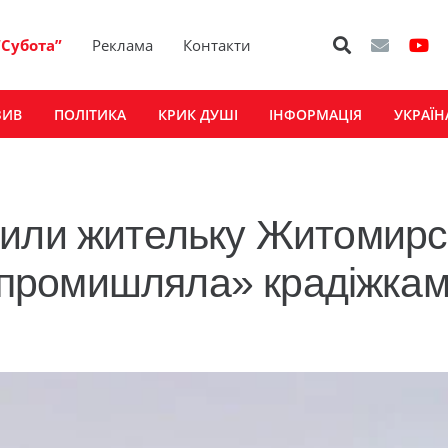
“Субота”
Реклама
Контакти
ЗИВ
ПОЛІТИКА
КРИК ДУШІ
ІНФОРМАЦІЯ
УКРАЇН
рили жительку Житомирс
 «промишляла» крадіжкам