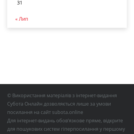
31
« Лип
© Використання матеріалів з інтернет-видання
Субота Онлайн дозволяється лише за умови
посилання на сайт subota.online
Для інтернет-видань обов’язкове пряме, відкрите
для пошукових систем гіперпосилання у першому