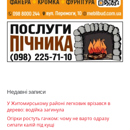
Недавні записи
У Житомирському районі легковик врізався в
дерево: водійка загинула
Огірки ростуть гачком: чому не варто одразу
сипати калій під кущі