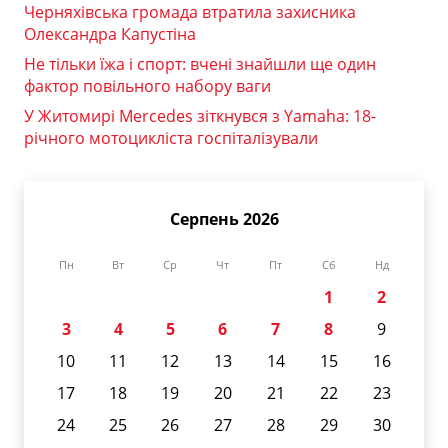
Черняхівська громада втратила захисника
Олександра Капустіна
Не тільки їжа і спорт: вчені знайшли ще один
фактор повільного набору ваги
У Житомирі Mercedes зіткнувся з Yamaha: 18-
річного мотоцикліста госпіталізували
Серпень 2026
Пн
Вт
Ср
Чт
Пт
Сб
Нд
1
2
3
4
5
6
7
8
9
10
11
12
13
14
15
16
17
18
19
20
21
22
23
24
25
26
27
28
29
30