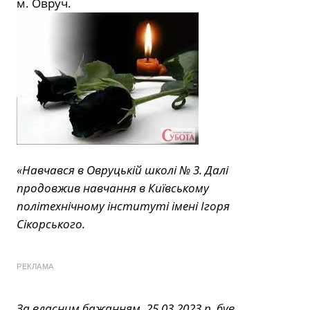
м. Овруч.
«Навчався в Овруцькій школі № 3. Далі
продовжив навчання в Київському
політехнічному інституті імені Ігоря
Сікорського.
РЕКЛАМА
За власним бажанням, 25.03.2023 р. був