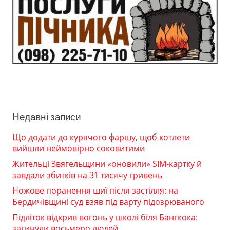
Недавні записи
Що додати до курячого фаршу, щоб котлети
вийшли неймовірно соковитими
Жительці Звягельщини «оновили» SIM-картку й
завдали збитків на 31 тисячу гривень
Ножове поранення шиї після застілля: на
Бердичівщині суд взяв під варту підозрюваного
Підліток відкрив вогонь у школі біля Бангкока:
загинули восьмеро людей