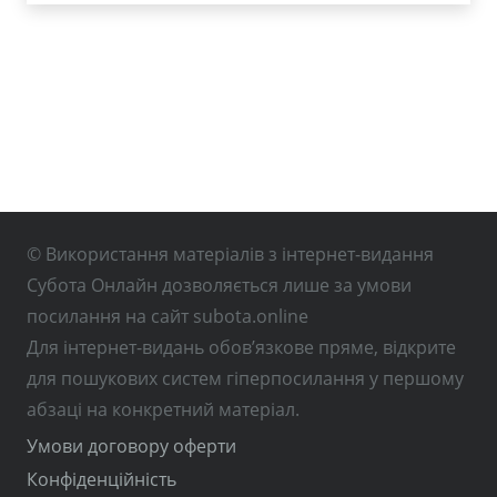
© Використання матеріалів з інтернет-видання
Субота Онлайн дозволяється лише за умови
посилання на сайт subota.online
Для інтернет-видань обов’язкове пряме, відкрите
для пошукових систем гіперпосилання у першому
абзаці на конкретний матеріал.
Умови договору оферти
Конфіденційність