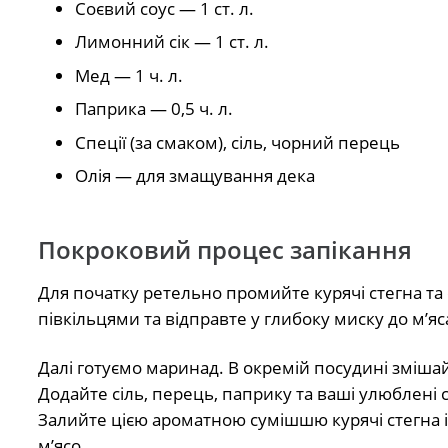
Соєвий соус — 1 ст. л.
Лимонний сік — 1 ст. л.
Мед — 1 ч. л.
Паприка — 0,5 ч. л.
Спеції (за смаком), сіль, чорний перець
Олія — для змащування дека
Покроковий процес запікання
Для початку ретельно промийте курячі стегна т
півкільцями та відправте у глибоку миску до м’яс
Далі готуємо маринад. В окремій посудині змішай
Додайте сіль, перець, паприку та ваші улюблені 
Залийте цією ароматною сумішшю курячі стегна 
м’ясо.