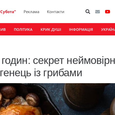
“Субота”
Реклама
Контакти
ЗИВ
ПОЛІТИКА
КРИК ДУШІ
ІНФОРМАЦІЯ
УКРАЇН
 годин: секрет неймовір
генець із грибами