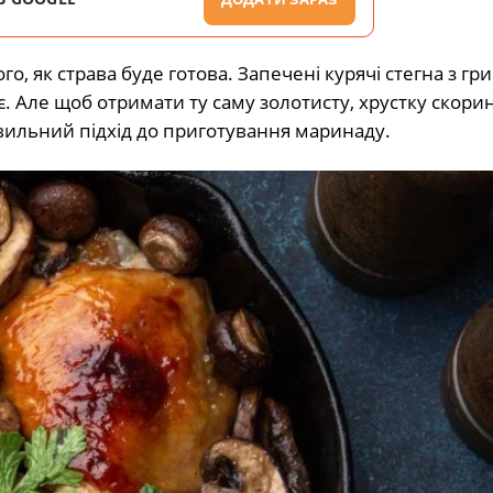
го, як страва буде готова. Запечені курячі стегна з г
. Але щоб отримати ту саму золотисту, хрустку скорин
вильний підхід до приготування маринаду.