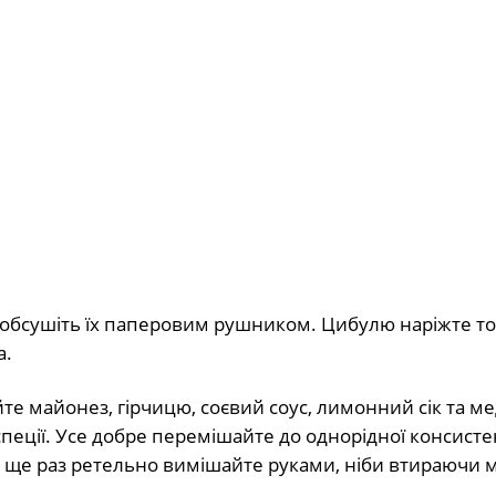
а обсушіть їх паперовим рушником. Цибулю наріжте 
а.
те майонез, гірчицю, соєвий соус, лимонний сік та ме
спеції. Усе добре перемішайте до однорідної консистен
і ще раз ретельно вимішайте руками, ніби втираючи 