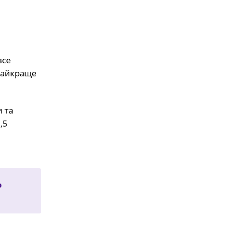
все
Найкраще
и та
,5
о