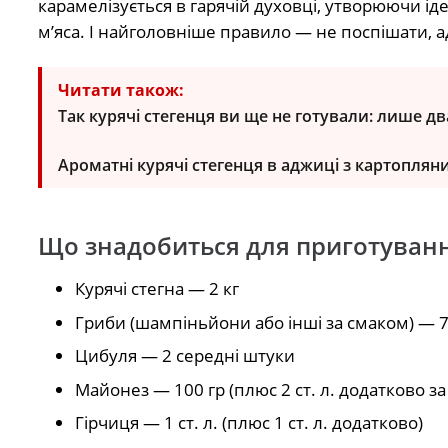
карамелізується в гарячій духовці, утворюючи і
м’яса. І найголовніше правило — не поспішати, а
Читати також:
Так курячі стегенця ви ще не готували: лише два 
Ароматні курячі стегенця в аджиці з картоплян
Що знадобиться для приготуван
Курячі стегна — 2 кг
Гриби (шампіньйони або інші за смаком) — 7
Цибуля — 2 середні штуки
Майонез — 100 гр (плюс 2 ст. л. додатково з
Гірчиця — 1 ст. л. (плюс 1 ст. л. додатково)