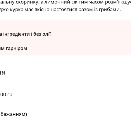
деальну скоринку, а лимонний сік тим часом розм’якшу
дже курка має якісно настоятися разом із грибами.
інгредієнти і без олії
им гарніром
ня
00 гр
а бажанням)