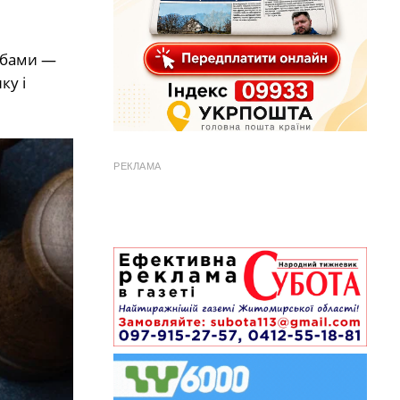
рибами —
ку і
РЕКЛАМА