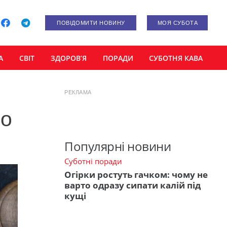
ПОВІДОМИТИ НОВИНУ
МОЯ СУБОТА
А
СВІТ
ЗДОРОВ’Я
ПОРАДИ
СУБОТНЯ КАВА
РЕКЛАМА
но
Популярні новини
Суботні поради
Огірки ростуть гачком: чому не
варто одразу сипати калій під
кущі