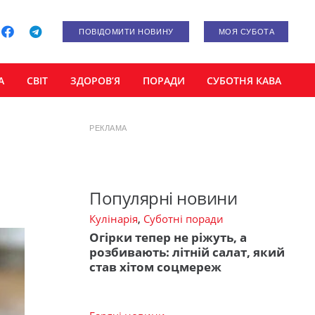
ПОВІДОМИТИ НОВИНУ
МОЯ СУБОТА
А
СВІТ
ЗДОРОВ’Я
ПОРАДИ
СУБОТНЯ КАВА
РЕКЛАМА
Популярні новини
Кулінарія
,
Суботні поради
Огірки тепер не ріжуть, а
розбивають: літній салат, який
став хітом соцмереж