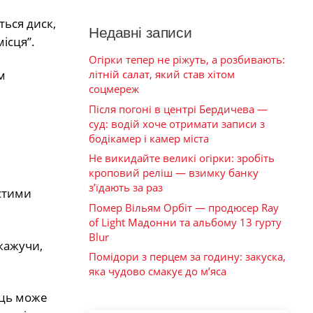
ться диск,
Недавні записи
ісця”.
Огірки тепер не ріжуть, а розбивають:
літній салат, який став хітом
м
соцмереж
Після погоні в центрі Бердичева —
суд: водій хоче отримати записи з
бодікамер і камер міста
Не викидайте великі огірки: зробіть
кроповий реліш — взимку банку
з’їдають за раз
остими
Помер Вільям Орбіт — продюсер Ray
of Light Мадонни та альбому 13 гурту
Blur
кажучи,
Помідори з перцем за годину: закуска,
яка чудово смакує до м’яса
ець може