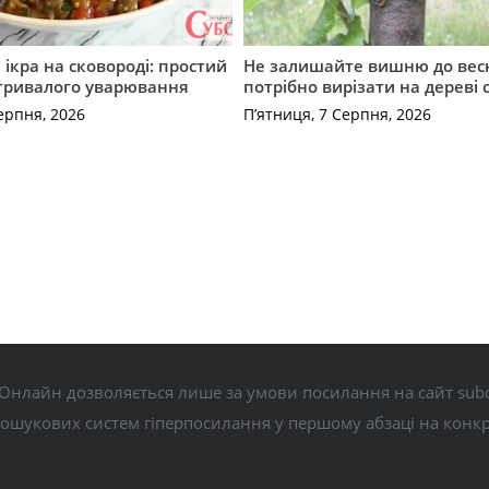
ікра на сковороді: простий
Не залишайте вишню до вес
 тривалого уварювання
потрібно вирізати на дереві 
ерпня, 2026
П’ятниця, 7 Серпня, 2026
Онлайн дозволяється лише за умови посилання на сайт subo
пошукових систем гіперпосилання у першому абзаці на конк