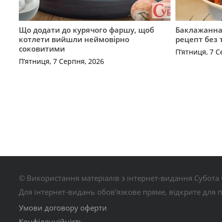
Що додати до курячого фаршу, щоб
Баклажанна 
котлети вийшли неймовірно
рецепт без
соковитими
П’ятниця, 7 С
П’ятниця, 7 Серпня, 2026
© Використання матеріалів з інтернет-видання Субота 
Для інтернет-видань обов’язкове пряме, відкрите для 
Умови договору оферти
Конфіденційність