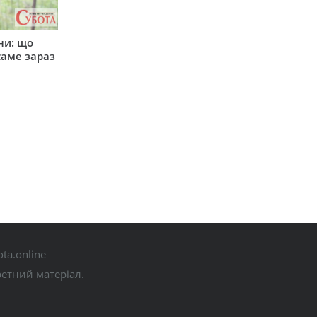
ни: що
саме зараз
ta.online
ретний матеріал.