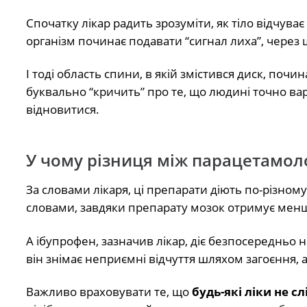
Спочатку лікар радить зрозуміти, як тіло відчуває 
організм починає подавати “сигнал лиха”, через 
І тоді область спини, в якій змістився диск, почи
буквально “кричить” про те, що людині точно вар
відновитися.
У чому різниця між парацетамол
За словами лікаря, ці препарати діють по-різном
словами, завдяки препарату мозок отримує менше
А ібупрофен, зазначив лікар, діє безпосередньо
він знімає неприємні відчуття шляхом загоєння, 
Важливо враховувати те, що
будь-які ліки не с