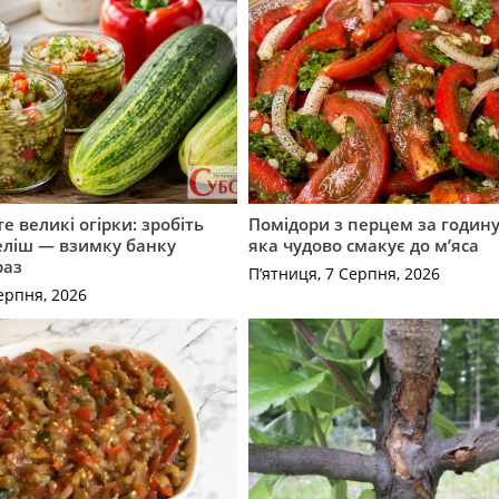
е великі огірки: зробіть
Помідори з перцем за годину:
еліш — взимку банку
яка чудово смакує до м’яса
раз
П’ятниця, 7 Серпня, 2026
ерпня, 2026