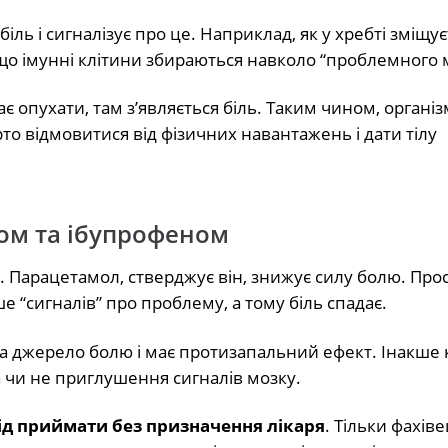
біль і сигналізує про це. Наприклад, як у хребті зміщує
що імунні клітини збираються навколо “проблемного м
нає опухати, там з’являється біль. Таким чином, організ
то відмовитися від фізичних навантажень і дати тілу
ом та ібупрофеном
у. Парацетамол, стверджує він, знижує силу болю. Пр
 “сигналів” про проблему, а тому біль спадає.
 на джерело болю і має протизапальний ефект. Інакше 
а чи не приглушення сигналів мозку.
лід приймати без призначення лікаря
. Тільки фахів