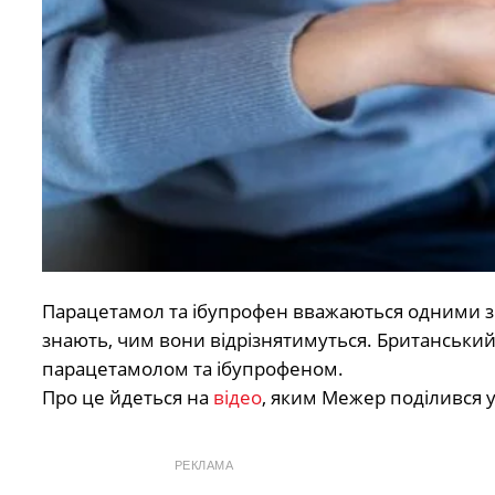
Парацетамол та ібупрофен вважаються одними з 
знають, чим вони відрізнятимуться. Британськи
парацетамолом та ібупрофеном.
Про це йдеться на
відео
, яким Межер поділився у
РЕКЛАМА