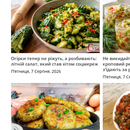
Огірки тепер не ріжуть, а розбивають:
Не викидайт
літній салат, який став хітом соцмереж
кроповий р
з’їдають за 
П’ятниця, 7 Серпня, 2026
П’ятниця, 7 С