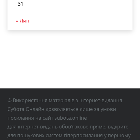
31
« Лип
© Використання матеріалів з інтернет-видання
Субота Онлайн дозволяється лише за умови
посилання на сайт subota.online
Для інтернет-видань обов’язкове пряме, відкрите
для пошукових систем гіперпосилання у першому