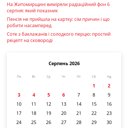
На Житомирщині виміряли радіаційний фон 6
серпня: який показник
Пенсія не прийшла на картку: сім причин і що
робити насамперед
Соте з баклажанів і солодкого перцю: простий
рецепт на сковороді
Серпень 2026
Пн
Вт
Ср
Чт
Пт
Сб
Нд
1
2
3
4
5
6
7
8
9
10
11
12
13
14
15
16
17
18
19
20
21
22
23
24
25
26
27
28
29
30