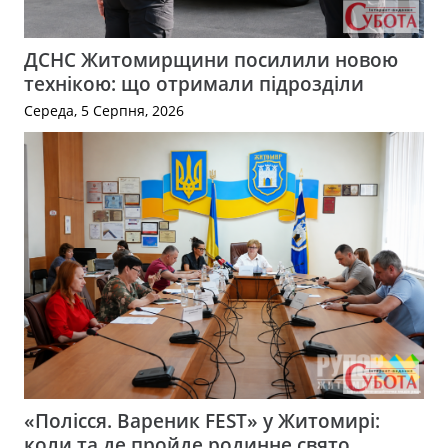
ДСНС Житомирщини посилили новою
технікою: що отримали підрозділи
Середа, 5 Серпня, 2026
«Полісся. Вареник FEST» у Житомирі:
коли та де пройде родинне свято