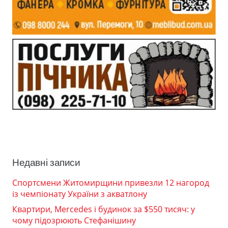
Недавні записи
Спортсмени Житомирщини привезли 12 нагород
із чемпіонату України з акватлону
Квартири, Mercedes і будинок за $550 тисяч: у
чому підозрюють Стефанішину