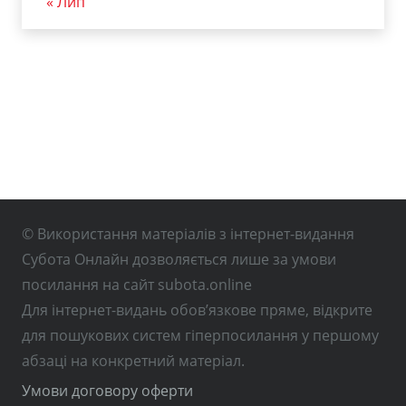
« Лип
© Використання матеріалів з інтернет-видання
Субота Онлайн дозволяється лише за умови
посилання на сайт subota.online
Для інтернет-видань обов’язкове пряме, відкрите
для пошукових систем гіперпосилання у першому
абзаці на конкретний матеріал.
Умови договору оферти