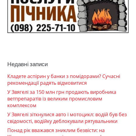
Недавні записи
Кладете аспірин у банки з помідорами? Сучасні
рекомендації радять відмовитися
У Звягелі за 150 млн грн продають виробника
ветпрепаратів із великим промисловим
комплексом
У Звягелі зіткнулися авто і мотоцикл: водій був без
свідомості, водійку деблокували рятувальники
Понад рік вважався зниклим безвісти: на