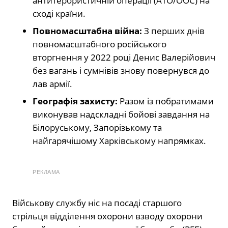
антитерористичній операції (АТО/ООС) на
сході країни.
Повномасштабна війна:
З перших днів
повномасштабного російського
вторгнення у 2022 році Денис Валерійович
без вагань і сумнівів знову повернувся до
лав армії.
Географія захисту:
Разом із побратимами
виконував надскладні бойові завдання на
Білоруському, Запорізькому та
найгарячішому Харківському напрямках.
РЕКЛАМА
Військову службу ніс на посаді старшого
стрільця відділення охорони взводу охорони