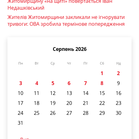
Житомирщину «на щиті» повертається Іван
Недашківський
Жителів Житомирщини закликали не ігнорувати
тривоги: ОВА зробила термінове попередження
Серпень 2026
Пн
Вт
Ср
Чт
Пт
Сб
Нд
1
2
3
4
5
6
7
8
9
10
11
12
13
14
15
16
17
18
19
20
21
22
23
24
25
26
27
28
29
30
31