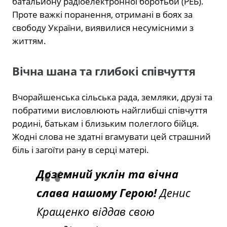
батальйону радіоелектронної боротьби (РЕБ).
Проте важкі поранення, отримані в боях за
свободу України, виявилися несумісними з
життям.
Вічна шана та глибокі співчуття
Вчорайшенська сільська рада, земляки, друзі та
побратими висловлюють найглибші співчуття
родині, батькам і близьким полеглого бійця.
Жодні слова не здатні вгамувати цей страшний
біль і загоїти рану в серці матері.
Доземний уклін та вічна
слава нашому Герою!
Денис
Кращенко віддав свою