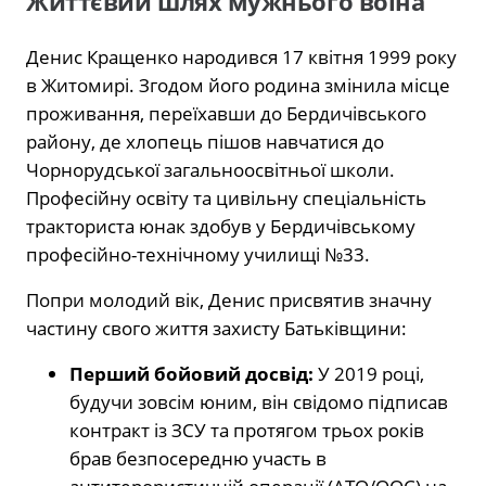
Життєвий шлях мужнього воїна
Денис Кращенко народився 17 квітня 1999 року
в Житомирі. Згодом його родина змінила місце
проживання, переїхавши до Бердичівського
району, де хлопець пішов навчатися до
Чорнорудської загальноосвітньої школи.
Професійну освіту та цивільну спеціальність
тракториста юнак здобув у Бердичівському
професійно-технічному училищі №33.
Попри молодий вік, Денис присвятив значну
частину свого життя захисту Батьківщини:
Перший бойовий досвід:
У 2019 році,
будучи зовсім юним, він свідомо підписав
контракт із ЗСУ та протягом трьох років
брав безпосередню участь в