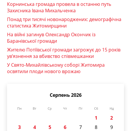
Корнинська громада провела в останню путь
Захисника Івана Михальченка
Понад три тисячі новонароджених: демографічна
статистика Житомирщини
На війні загинув Олександр Окончик із
Баранівської громади
Жителю Потіївської громади загрожує до 15 років
ув’язнення за вбивство співмешканки
У Свято-Михайлівському соборі Житомира
освятили плоди нового врожаю
Серпень 2026
Пн
Вт
Ср
Чт
Пт
Сб
Нд
1
2
3
4
5
6
7
8
9