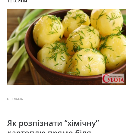
токсини.
РЕКЛАМА
Як розпізнати “хімічну”
картоплю прямо біля