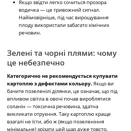
Якщо звідти легко сочиться прозора
водичка — це тривожний сигнал.
Найімовірніше, під час вирощування
плоду використали забагато хімічних
речовин.
Зелені та чорні плями: чому
це небезпечно
Категорично не рекомендується купувати
картоплю з дефектами кольору.
Якщо ви
бачите позеленілі ділянки, це означає, що під
впливом світла в овочі почав вироблятися
соланін — токсична речовина, здатна
викликати отруєння. Таку картоплю краще
взагалі не їсти, або ж (якщо позеленіння
мінімальне) зрізати цей шар дуже товсто.