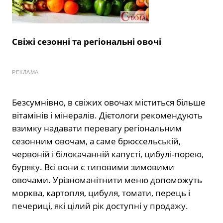
Свіжі сезонні та регіональні овочі
РЕКЛАМА
Безсумнівно, в свіжих овочах міститься більше
вітамінів і мінералів. Дієтологи рекомендують
взимку надавати перевагу регіональним
сезонним овочам, а саме брюссельській,
червоній і білокачанній капусті, цибулі-порею,
буряку. Всі вони є типовими зимовими
овочами. Урізноманітнити меню допоможуть
морква, картопля, цибуля, томати, перець і
печериці, які цілий рік доступні у продажу.