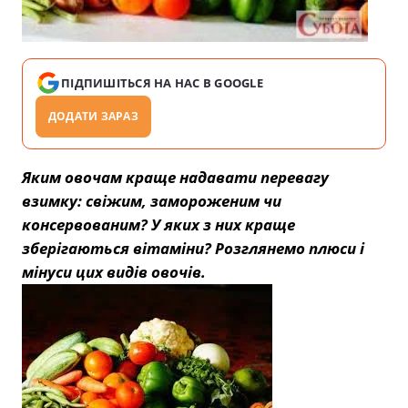
ПІДПИШІТЬСЯ НА НАС В GOOGLE
ДОДАТИ ЗАРАЗ
Яким овочам краще надавати перевагу
взимку: свіжим, замороженим чи
консервованим? У яких з них краще
зберігаються вітаміни? Розглянемо плюси і
мінуси цих видів овочів.