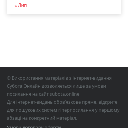
« Лип
© Використання матеріалів з інтернет-видання
Субота Онлайн дозволяється лише за умови
посилання на сайт subota.online
Для інтернет-видань обов’язкове пряме, відкрите
для пошукових систем гіперпосилання у першому
абзаці на конкретний матеріал.
Умови договору оферти