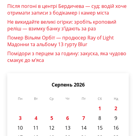
Після погоні в центрі Бердичева — суд: водій хоче
отримати записи з бодікамер і камер міста
Не викидайте великі огірки: зробіть кроповий
реліш — взимку банку з’їдають за раз
Помер Вільям Орбіт — продюсер Ray of Light
Мадонни та альбому 13 гурту Blur
Помідори з перцем за годину: закуска, яка чудово
смакує до м’яса
Серпень 2026
Пн
Вт
Ср
Чт
Пт
Сб
Нд
1
2
3
4
5
6
7
8
9
10
11
12
13
14
15
16