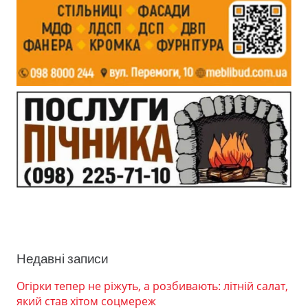
Недавні записи
Огірки тепер не ріжуть, а розбивають: літній салат,
який став хітом соцмереж