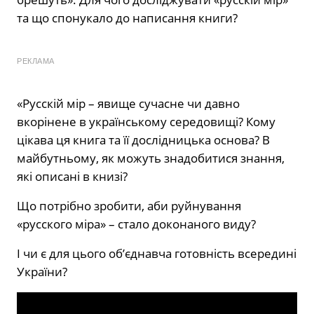
та що спонукало до написання книги?
РЕКЛАМА
«Русскій мір – явище сучасне чи давно
вкорінене в українському середовищі? Кому
цікава ця книга та її дослідницька основа? В
майбутньому, як можуть знадобитися знання,
які описані в книзі?
Що потрібно зробити, аби руйнування
«русского міра» – стало доконаного виду?
І чи є для цього об’єднавча готовність всередині
України?