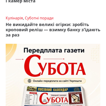
і камер міста
Кулінарія
,
Суботні поради
Не викидайте великі огірки: зробіть
кроповий реліш — взимку банку з’їдають
за раз