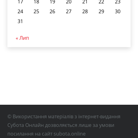
17
18
19
20
21
22
23
24
25
26
27
28
29
30
31
« Лип
© Використання матеріалів з інтернет-видання
Субота Онлайн дозволяється лише за умови
посилання на сайт subota.online