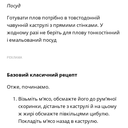
Посуд
Готувати плов потрібно в товстодонній
чавунній каструлі з прямими стінками. У
жодному разі не беріть для плову тонкостінний
і емальований посуд
РЕКЛАМА
Базовий класичний рецепт
Отже, починаємо.
Візьміть м’ясо, обсмажте його до рум’яної
скоринки, дістаньте з каструлі й на цьому
ж жирі обсмажте півкільцями цибулю.
Покладіть м’ясо назад в каструлю.