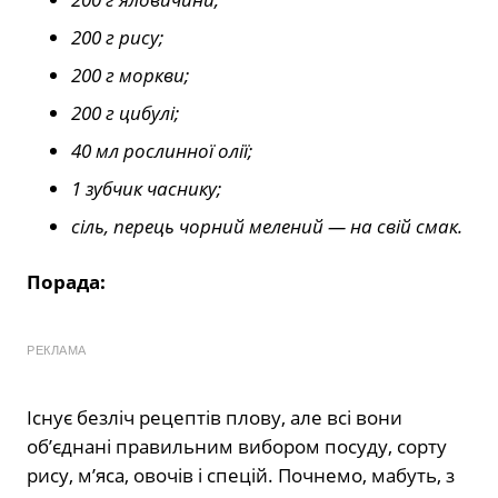
200 г рису;
200 г моркви;
200 г цибулі;
40 мл рослинної олії;
1 зубчик часнику;
сіль, перець чорний мелений — на свій смак.
Порада:
РЕКЛАМА
Існує безліч рецептів плову, але всі вони
об’єднані правильним вибором посуду, сорту
рису, м’яса, овочів і спецій. Почнемо, мабуть, з