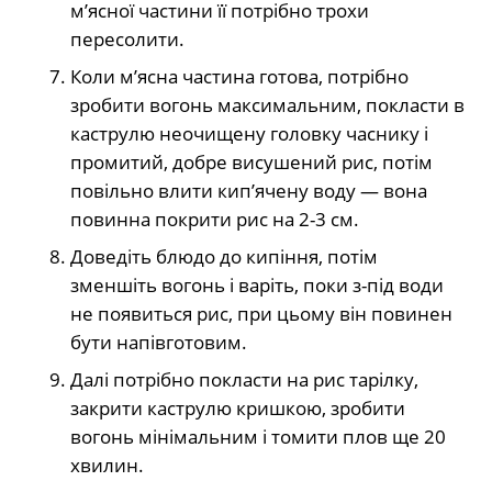
м’ясної частини її потрібно трохи
пересолити.
Коли м’ясна частина готова, потрібно
зробити вогонь максимальним, покласти в
каструлю неочищену головку часнику і
промитий, добре висушений рис, потім
повільно влити кип’ячену воду — вона
повинна покрити рис на 2-3 см.
Доведіть блюдо до кипіння, потім
зменшіть вогонь і варіть, поки з-під води
не появиться рис, при цьому він повинен
бути напівготовим.
Далі потрібно покласти на рис тарілку,
закрити каструлю кришкою, зробити
вогонь мінімальним і томити плов ще 20
хвилин.