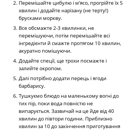
Перемішайте цибулю і м’ясо, прогрійте їх 5
хвилин і додайте нарізану (не терту!)
брусками моркву.
Все обсмажте 2-3 хвилинки, не
перемішуючи, потім перемішайте всі
інгредієнти й смажте протягом 10 хвилин,
акуратно помішуючи.
Додайте спеції, ще трохи посмажте і
залийте окропом.
Далі потрібно додати перець і ягоди
барбарису.
Тушкуємо блюдо на маленькому вогні до
тих пір, поки вода повністю не
випарується. Зазвичай на це йде від 40
хвилин до півтори години. Приблизно
хвилин за 10 до закінчення приготування