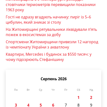
стовпчики термометрів перевищили показники
1963 року
Гості не одразу вгадують начинку: пиріг із 5–6
цибулин, який зникає зі столу
На Житомирщині рятувальники ліквідували п’ять
пожеж в екосистемах за добу
Спортсмени Житомирщини привезли 12 нагород
із чемпіонату України з акватлону
Квартири, Mercedes і будинок за $550 тисяч: у
чому підозрюють Стефанішину
Серпень 2026
Пн
Вт
Ср
Чт
Пт
Сб
Нд
1
2
3
4
5
6
7
8
9