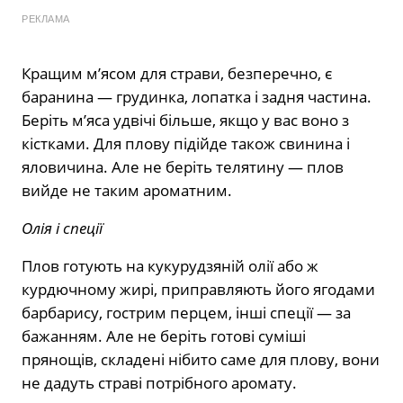
РЕКЛАМА
Кращим м’ясом для страви, безперечно, є
баранина — грудинка, лопатка і задня частина.
Беріть м’яса удвічі більше, якщо у вас воно з
кістками. Для плову підійде також свинина і
яловичина. Але не беріть телятину — плов
вийде не таким ароматним.
Олія і спеції
Плов готують на кукурудзяній олії або ж
курдючному жирі, приправляють його ягодами
барбарису, гострим перцем, інші спеції — за
бажанням. Але не беріть готові суміші
прянощів, складені нібито саме для плову, вони
не дадуть страві потрібного аромату.