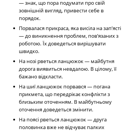
— знак, що пора подумати про свій
зовнішній вигляд, привести себе в
порядок.
Порвалася прикраса, яка висіла на зап’ясті
— до виникнення проблем, пов’язаних з
роботою. Їх доведеться вирішувати
швидко.
На нозі рветься ланцюжок — майбутня
дорога виявиться невдалою. В цілому, її
бажано відкласти.
На шиї ланцюжок порвався — погана
прикмета, що передрікає конфлікти з
близьким оточенням. В майбутньому
оточення доведеться змінити.
На поясі рветься ланцюжок — друга
половинка вже не відчуває палких