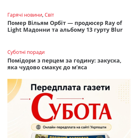
Гарячі новини
,
Світ
Помер Вільям Орбіт — продюсер Ray of
Light Мадонни та альбому 13 гурту Blur
Суботні поради
Помідори з перцем за годину: закуска,
яка чудово смакує до м’яса