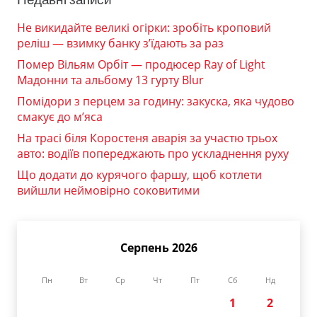
Не викидайте великі огірки: зробіть кроповий
реліш — взимку банку з’їдають за раз
Помер Вільям Орбіт — продюсер Ray of Light
Мадонни та альбому 13 гурту Blur
Помідори з перцем за годину: закуска, яка чудово
смакує до м’яса
На трасі біля Коростеня аварія за участю трьох
авто: водіїв попереджають про ускладнення руху
Що додати до курячого фаршу, щоб котлети
вийшли неймовірно соковитими
Серпень 2026
Пн
Вт
Ср
Чт
Пт
Сб
Нд
1
2