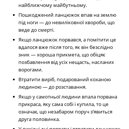
найближчому майбутньому.
Пошкоджений ланцюжок впав на землю
під ноги — до невиліковної хвороби, що
веде до смерті.
Якщо ланцюжок порвався, а помітити це
вдалося вже після того, як він безслідно
зник — хороша прикмета, що обіцяє
позбавлення від усіх нещасть, насланих
ворогами.
Втратити виріб, подарований коханою
людиною — до розставання.
Якщо у самотньої людини впала порвана
прикраса, яку сама собі і купила, то це
означає, що незабаром поруч з’явиться
друга половинка.
У вихідні дні порвати і втратити ланцюжок