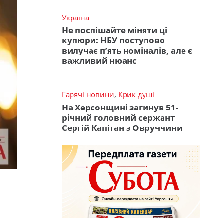
Україна
Не поспішайте міняти ці
купюри: НБУ поступово
вилучає п’ять номіналів, але є
важливий нюанс
Гарячі новини
,
Крик душі
На Херсонщині загинув 51-
річний головний сержант
Сергій Капітан з Овруччини