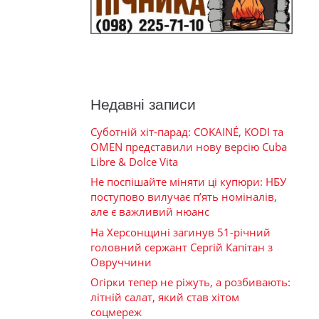
Недавні записи
Суботній хіт-парад: COKAINÉ, KODI та
OMEN представили нову версію Cuba
Libre & Dolce Vita
Не поспішайте міняти ці купюри: НБУ
поступово вилучає п’ять номіналів,
але є важливий нюанс
На Херсонщині загинув 51-річний
головний сержант Сергій Капітан з
Овруччини
Огірки тепер не ріжуть, а розбивають:
літній салат, який став хітом
соцмереж