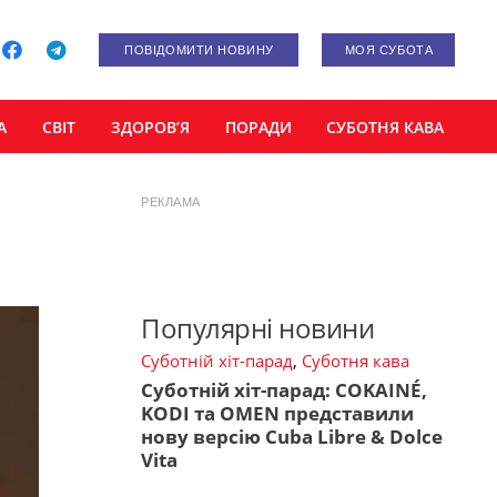
ПОВІДОМИТИ НОВИНУ
МОЯ СУБОТА
А
СВІТ
ЗДОРОВ’Я
ПОРАДИ
СУБОТНЯ КАВА
РЕКЛАМА
Популярні новини
Суботній хіт-парад
,
Суботня кава
Суботній хіт-парад: COKAINÉ,
KODI та OMEN представили
нову версію Cuba Libre & Dolce
Vita