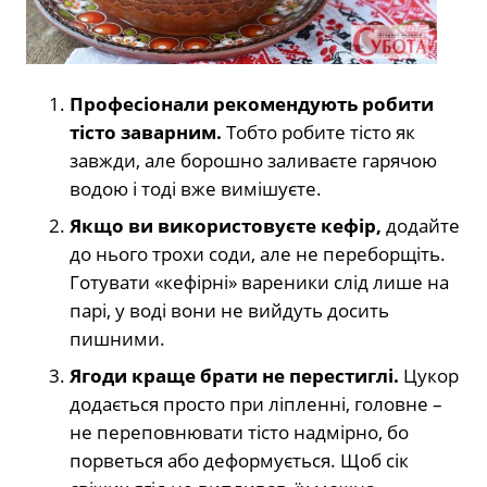
Професіонали рекомендують робити
тісто заварним.
Тобто робите тісто як
завжди, але борошно заливаєте гарячою
водою і тоді вже вимішуєте.
Якщо ви використовуєте кефір,
додайте
до нього трохи соди, але не переборщіть.
Готувати «кефірні» вареники слід лише на
парі, у воді вони не вийдуть досить
пишними.
Ягоди краще брати не перестиглі.
Цукор
додається просто при ліпленні, головне –
не переповнювати тісто надмірно, бо
порветься або деформується. Щоб сік