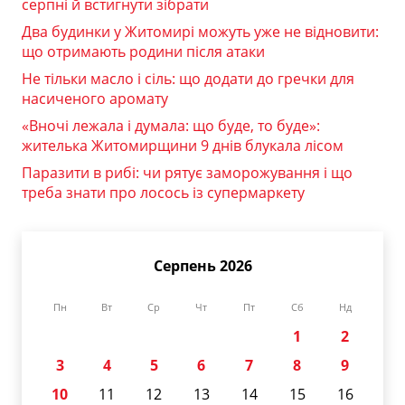
серпні й встигнути зібрати
Два будинки у Житомирі можуть уже не відновити:
що отримають родини після атаки
Не тільки масло і сіль: що додати до гречки для
насиченого аромату
«Вночі лежала і думала: що буде, то буде»:
жителька Житомирщини 9 днів блукала лісом
Паразити в рибі: чи рятує заморожування і що
треба знати про лосось із супермаркету
Серпень 2026
Пн
Вт
Ср
Чт
Пт
Сб
Нд
1
2
3
4
5
6
7
8
9
10
11
12
13
14
15
16