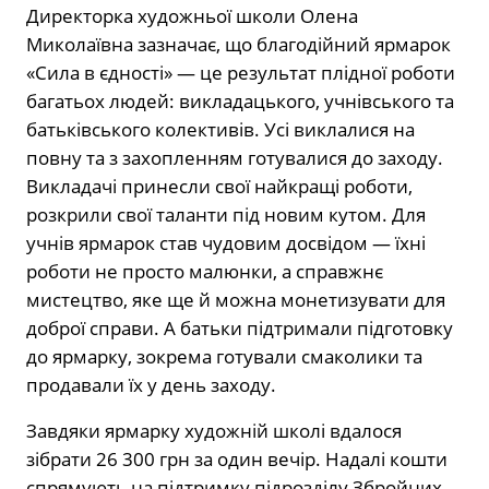
Директорка художньої школи Олена
Миколаївна зазначає, що благодійний ярмарок
«Сила в єдності» — це результат плідної роботи
багатьох людей: викладацького, учнівського та
батьківського колективів. Усі виклалися на
повну та з захопленням готувалися до заходу.
Викладачі принесли свої найкращі роботи,
розкрили свої таланти під новим кутом. Для
учнів ярмарок став чудовим досвідом — їхні
роботи не просто малюнки, а справжнє
мистецтво, яке ще й можна монетизувати для
доброї справи. А батьки підтримали підготовку
до ярмарку, зокрема готували смаколики та
продавали їх у день заходу.
Завдяки ярмарку художній школі вдалося
зібрати 26 300 грн за один вечір. Надалі кошти
спрямують на підтримку підрозділу Збройних