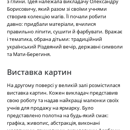
з глини. Ідея належала викладачу Олександру
Борисовичу, який разом зі своїми учнями
створив колекцію магів. Її почали робити
давно: придбали матеріали, вчилися
правильно ліпити, сушити й фарбувати. Вражає
і тематика, обрана дітьми: традиційний
український Різдвяний вечір, державні символи
та Мати-Берегиня.
Виставка картин
На другому поверсі у великій залі розмістилася
виставка картин. Кожен викладач представив
свою роботу та надав найкращі малюнки своїх
учнів для продажу на ярмарку. Було
представлено полотна на будь-який смак:
графіка, живопис, абстракція, виконані