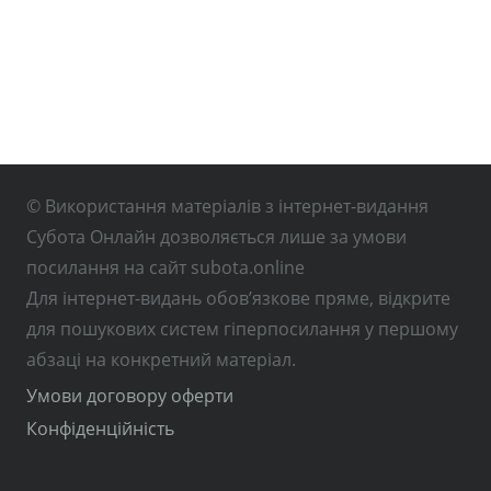
© Використання матеріалів з інтернет-видання
Субота Онлайн дозволяється лише за умови
посилання на сайт subota.online
Для інтернет-видань обов’язкове пряме, відкрите
для пошукових систем гіперпосилання у першому
абзаці на конкретний матеріал.
Умови договору оферти
Конфіденційність