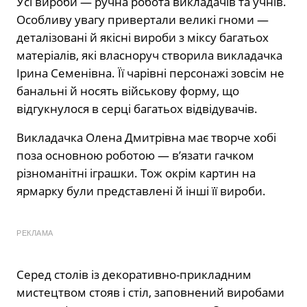
Усі вироби — ручна робота викладачів та учнів.
Особливу увагу привертали великі гноми —
деталізовані й якісні вироби з міксу багатьох
матеріалів, які власноруч створила викладачка
Ірина Семенівна. Її чарівні персонажі зовсім не
банальні й носять військову форму, що
відгукнулося в серці багатьох відвідувачів.
Викладачка Олена Дмитрівна має творче хобі
поза основною роботою — в’язати гачком
різноманітні іграшки. Тож окрім картин на
ярмарку були представлені й інші її вироби.
РЕКЛАМА
Серед столів із декоративно-прикладним
мистецтвом стояв і стіл, заповнений виробами