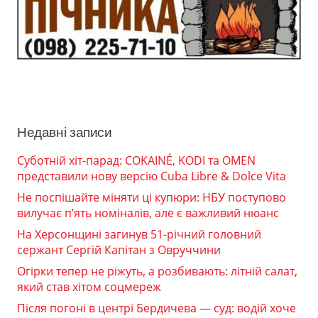
Недавні записи
Суботній хіт-парад: COKAINÉ, KODI та OMEN
представили нову версію Cuba Libre & Dolce Vita
Не поспішайте міняти ці купюри: НБУ поступово
вилучає п’ять номіналів, але є важливий нюанс
На Херсонщині загинув 51-річний головний
сержант Сергій Капітан з Овруччини
Огірки тепер не ріжуть, а розбивають: літній салат,
який став хітом соцмереж
Після погоні в центрі Бердичева — суд: водій хоче