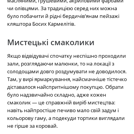
масляними, грушевими, акриловими фарбами
чи олівцями. За традицією серед них можна
було побачити й рідні бердичів’янам пейзажі
кляштора Босих Кармелітів.
Мистецькі смаколики
Якщо відвідувачі спочатку неспішно проходили
зали, розглядаючи малюнки, то на локації з
солодощами довго роздумувати не доводилося.
Там, у вирі ярмаркування, найсмачніше тістечко
діставалося найспритнішому покупцю. Обрати
було надзвичайно складно, адже кожен
смаколик — це справжній виріб мистецтва:
навіть найпростіше печиво мало свій задум і
кольорову гаму, а подекуди тортики виглядали
не гірше за коровай.