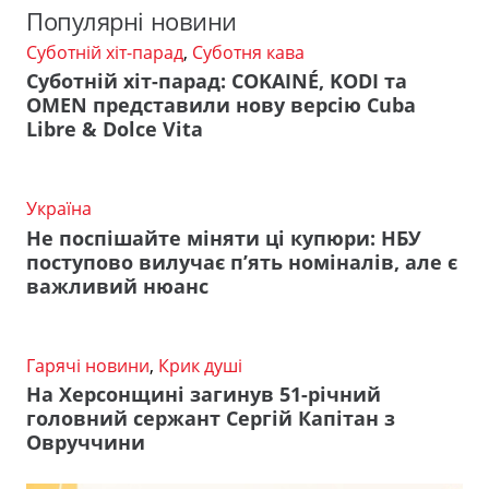
Популярні новини
Суботній хіт-парад
,
Суботня кава
Суботній хіт-парад: COKAINÉ, KODI та
OMEN представили нову версію Cuba
Libre & Dolce Vita
Україна
Не поспішайте міняти ці купюри: НБУ
поступово вилучає п’ять номіналів, але є
важливий нюанс
Гарячі новини
,
Крик душі
На Херсонщині загинув 51-річний
головний сержант Сергій Капітан з
Овруччини