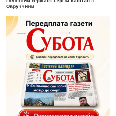
головний сержант Сергій Капітан з
Овруччини