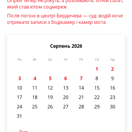
Огірки тепер не ріжуть, а розбивають: літній салат,
який став хітом соцмереж
Після погоні в центрі Бердичева — суд: водій хоче
отримати записи з бодікамер і камер міста
Серпень 2026
Пн
Вт
Ср
Чт
Пт
Сб
Нд
1
2
3
4
5
6
7
8
9
10
11
12
13
14
15
16
17
18
19
20
21
22
23
24
25
26
27
28
29
30
31