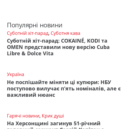
Популярні новини
Суботній хіт-парад
,
Суботня кава
Суботній хіт-парад: COKAINÉ, KODI та
OMEN представили нову версію Cuba
Libre & Dolce Vita
Україна
Не поспішайте міняти ці купюри: НБУ
поступово вилучає п’ять номіналів, але є
важливий нюанс
Гарячі новини
,
Крик душі
На Херсонщині загинув 51-річний