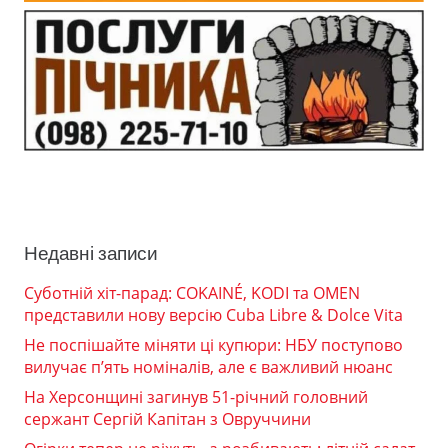
Недавні записи
Суботній хіт-парад: COKAINÉ, KODI та OMEN
представили нову версію Cuba Libre & Dolce Vita
Не поспішайте міняти ці купюри: НБУ поступово
вилучає п’ять номіналів, але є важливий нюанс
На Херсонщині загинув 51-річний головний
сержант Сергій Капітан з Овруччини