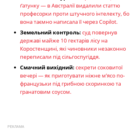
ґатунку — в Австралії видалили статтю
професорки проти штучного інтелекту, бо
вона таємно написала її через Copilot.
Земельний контроль:
суд повернув
державі майже 10 гектарів лісу на
Коростенщині, які чиновники незаконно
переписали під сільгоспугіддя.
Смачний вихідний:
секрети соковитої
вечері — як приготувати ніжне м’ясо по-
французьки під грибною скоринкою та
гранатовим соусом.
РЕКЛАМА