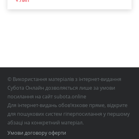
« Лип
© Використання матеріалів з інтернет-видання
Субота Онлайн дозволяється лише за умови
посилання на сайт subota.online
Для інтернет-видань обов’язкове пряме, відкрите
для пошукових систем гіперпосилання у першому
абзаці на конкретний матеріал.
Умови договору оферти