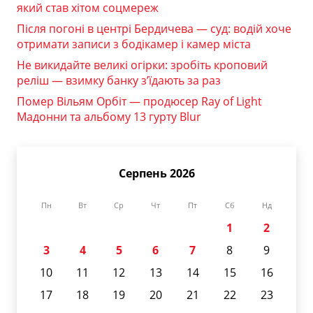
який став хітом соцмереж
Після погоні в центрі Бердичева — суд: водій хоче
отримати записи з бодікамер і камер міста
Не викидайте великі огірки: зробіть кроповий
реліш — взимку банку з’їдають за раз
Помер Вільям Орбіт — продюсер Ray of Light
Мадонни та альбому 13 гурту Blur
Серпень 2026
Пн
Вт
Ср
Чт
Пт
Сб
Нд
1
2
3
4
5
6
7
8
9
10
11
12
13
14
15
16
17
18
19
20
21
22
23