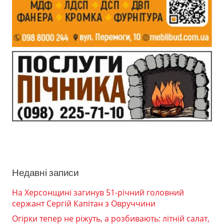
Недавні записи
На Херсонщині загинув 51-річний головний
сержант Сергій Капітан з Овруччини
Огірки тепер не ріжуть, а розбивають: літній салат,