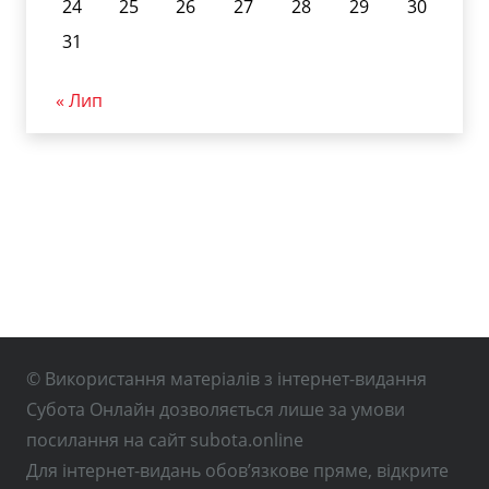
24
25
26
27
28
29
30
31
« Лип
© Використання матеріалів з інтернет-видання
Субота Онлайн дозволяється лише за умови
посилання на сайт subota.online
Для інтернет-видань обов’язкове пряме, відкрите