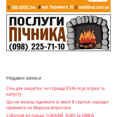
Недавні записи
Сіль для закруток: чи справді Е536 псує огірки та
капусту
Що не можна піднімати із землі 8 серпня: народні
прикмети на Мирона-вітрогона
Суботній хіт-парад: COKAINÉ, KODI та OMEN