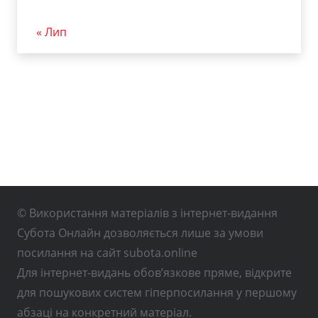
« Лип
© Використання матеріалів з інтернет-видання
Субота Онлайн дозволяється лише за умови
посилання на сайт subota.online
Для інтернет-видань обов’язкове пряме, відкрите
для пошукових систем гіперпосилання у першому
абзаці на конкретний матеріал.