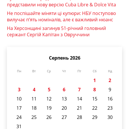
представили нову версію Cuba Libre & Dolce Vita
Не поспішайте міняти ці купюри: НБУ поступово
вилучає п’ять номіналів, але є важливий нюанс
На Херсонщині загинув 51-річний головний
сержант Сергій Капітан з Овруччини
Серпень 2026
Пн
Вт
Ср
Чт
Пт
Сб
Нд
1
2
3
4
5
6
7
8
9
10
11
12
13
14
15
16
17
18
19
20
21
22
23
24
25
26
27
28
29
30
31